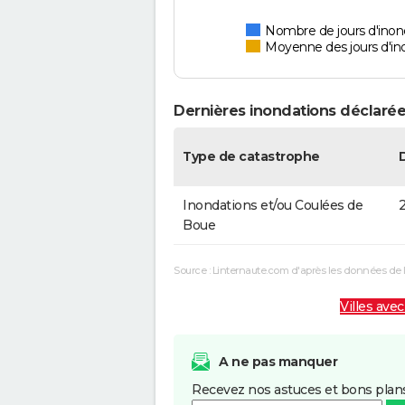
Nombre de jours d'inon
Moyenne des jours d'in
Dernières inondations déclaré
Type de catastrophe
Inondations et/ou Coulées de
2
Boue
Source : Linternaute.com d'après les données de 
Villes avec
A ne pas manquer
Recevez nos astuces et bons plans