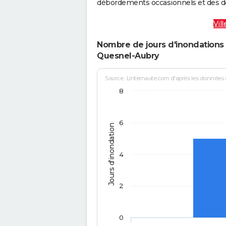
débordements occasionnels et des d
Vil
Nombre de jours d'inondations 
Quesnel-Aubry
Source : Linternaute.com d'après les données
8
6
Jours d'inondation
4
2
0