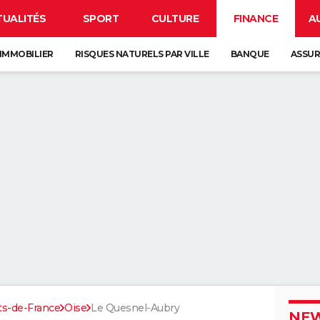
TUALITÉS
SPORT
CULTURE
FINANCE
A
IMMOBILIER
RISQUES NATURELS PAR VILLE
BANQUE
ASSU
ts-de-France
Oise
Le Quesnel-Aubry
NEW