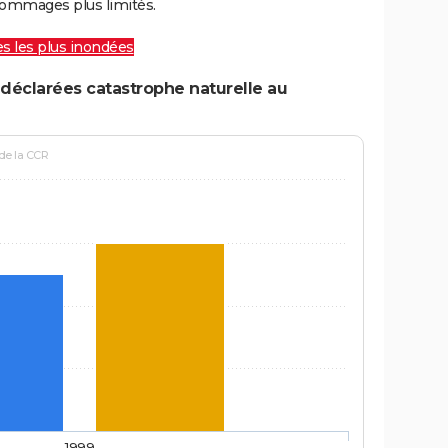
ommages plus limités.
les les plus inondées
déclarées catastrophe naturelle au
 de la CCR
1999