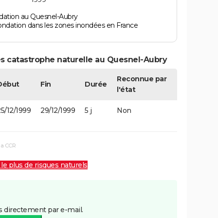
dation au Quesnel-Aubry
ondation dans les zones inondées en France
es catastrophe naturelle au Quesnel-Aubry
Reconnue par
Début
Fin
Durée
l'état
5/12/1999
29/12/1999
5 j
Non
la CCR
 le plus de risques naturels
 directement par e-mail.