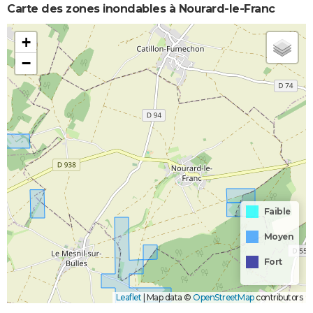
Carte des zones inondables à Nourard-le-Franc
+
−
Faible
Moyen
Fort
Leaflet
|
Map data ©
OpenStreetMap
contributors