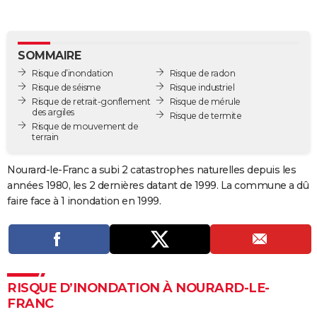
City break
Voyage de noces
Climat
Destinations
Voyage nature
Forum
+
PHOTO
GUIDES D'ACHAT
SOMMAIRE
Risque d’inondation
Risque de radon
BONS PLANS
Risque de séisme
Risque industriel
Risque de retrait-gonflement
Risque de mérule
CARTE DE VOEUX
des argiles
Risque de termite
Risque de mouvement de
Carte Bonne année
Carte Pâques
Carte de Noël
Carte Saint-Valentin
Carte d'anniversaire
DICTIONNAIRE
terrain
Biographies
Expressions
Dictionnaire
Citations
Proverbes
PROGRAMME TV
Nourard-le-Franc a subi 2 catastrophes naturelles depuis les
années 1980, les 2 dernières datant de 1999. La commune a dû
COPAINS D'AVANT
faire face à 1 inondation en 1999.
Se connecter
Collèges
Universités
Service militaire
S'inscrire
Lycées
Primaires
Entreprises
Avis de recherche
AVIS DE DÉCÈS
FORUM
Lifestyle
Sport
Television
Cinema
Bricolage
Culture
Auto
Voyage
RISQUE D’INONDATION À NOURARD-LE-
FRANC