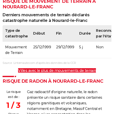
RISQUE DE MOUVEMENT DE TERRAIN À
NOURARD-LE-FRANC
Derniers mouvements de terrain déclarés
catastrophe naturelle à Nourard-le-Franc
Type de
Reconnu
Début
Fin
Durée
catastrophe
par l'état
Mouvement
25/12/1999
29/12/1999
5 j
Non
de Terrain
Source : Linternaute.com d'après les données de la CCR
Villes avec le plus de mouvements de terrain
RISQUE DE RADON À NOURARD-LE-FRANC
Le risque
Gaz radioactif d'origine naturelle, le radon
est de :
présente un risque sanitaire dans certaines
1 / 3
régions granitiques et volcaniques,
notamment en Bretagne, Massif Central et