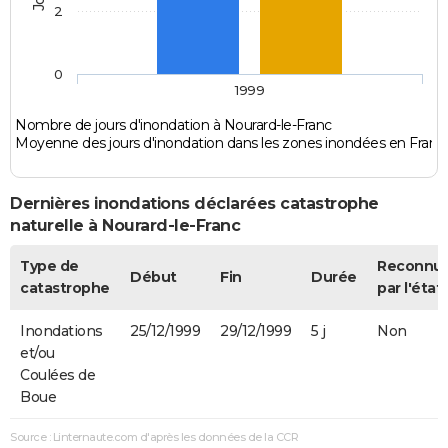
2
0
1999
Nombre de jours d'inondation à Nourard-le-Franc
Moyenne des jours d'inondation dans les zones inondées en Franc
Dernières inondations déclarées catastrophe
naturelle à Nourard-le-Franc
Type de
Reconnu
Début
Fin
Durée
catastrophe
par l'état
Inondations
25/12/1999
29/12/1999
5 j
Non
et/ou
Coulées de
Boue
Source : Linternaute.com d'après les données de la CCR