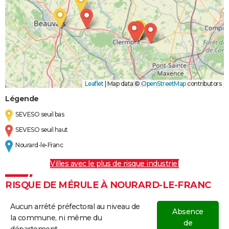
Leaflet
|
Map data ©
OpenStreetMap
contributors
Légende
SEVESO seuil bas
SEVESO seuil haut
Nourard-le-Franc
Villes avec le plus de risque industriel
RISQUE DE MÉRULE À NOURARD-LE-FRANC
Aucun arrêté préfectoral au niveau de
Absence
la commune, ni même du
de