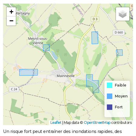
+
−
Faible
Moyen
Fort
Leaflet
|
Map data ©
OpenStreetMap
contributors
Un risque fort peut entraîner des inondations rapides, des