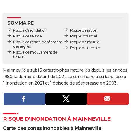
City break
Voyage de noces
Climat
Destinations
Voyage nature
Forum
+
PHOTO
GUIDES D'ACHAT
SOMMAIRE
Risque d’inondation
Risque de radon
BONS PLANS
Risque de séisme
Risque industriel
Risque de retrait-gonflement
Risque de mérule
CARTE DE VOEUX
des argiles
Risque de termite
Risque de mouvement de
Carte Bonne année
Carte Pâques
Carte de Noël
Carte Saint-Valentin
Carte d'anniversaire
DICTIONNAIRE
terrain
Biographies
Expressions
Dictionnaire
Citations
Proverbes
PROGRAMME TV
Mainneville a subi 5 catastrophes naturelles depuis les années
1980, la dernière datant de 2021. La commune a dû faire face à
COPAINS D'AVANT
1 inondation en 2021 et 1 épisode de sécheresse en 2003.
Se connecter
Collèges
Universités
Service militaire
S'inscrire
Lycées
Primaires
Entreprises
Avis de recherche
AVIS DE DÉCÈS
FORUM
Lifestyle
Sport
Television
Cinema
Bricolage
Culture
Auto
Voyage
RISQUE D’INONDATION À MAINNEVILLE
Carte des zones inondables à Mainneville