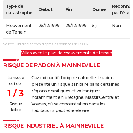
Type de
Reconnu
Début
Fin
Durée
catastrophe
par l'état
Mouvement
25/12/1999
29/12/1999
5 j
Non
de Terrain
Source : Linternaute.com d'après les données de la CCR
Villes avec le plus de mouvements de terrain
RISQUE DE RADON À MAINNEVILLE
Le risque
Gaz radioactif d'origine naturelle, le radon
est de :
présente un risque sanitaire dans certaines
1 / 3
régions granitiques et volcaniques,
notamment en Bretagne, Massif Central et
Risque
Vosges, où sa concentration dans les
faible
habitations peut être élevée.
RISQUE INDUSTRIEL À MAINNEVILLE