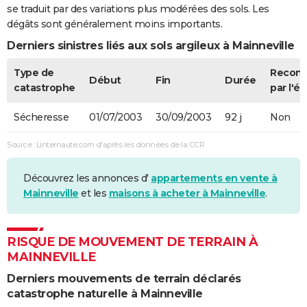
se traduit par des variations plus modérées des sols. Les
dégâts sont généralement moins importants.
Derniers sinistres liés aux sols argileux à Mainneville
Type de
Recon
Début
Fin
Durée
catastrophe
par l'ét
Sécheresse
01/07/2003
30/09/2003
92 j
Non
Source : Linternaute.com d'après les données de la CCR
Découvrez les annonces d'
appartements en vente à
Mainneville
et les
maisons à acheter à Mainneville
.
RISQUE DE MOUVEMENT DE TERRAIN À
MAINNEVILLE
Derniers mouvements de terrain déclarés
catastrophe naturelle à Mainneville