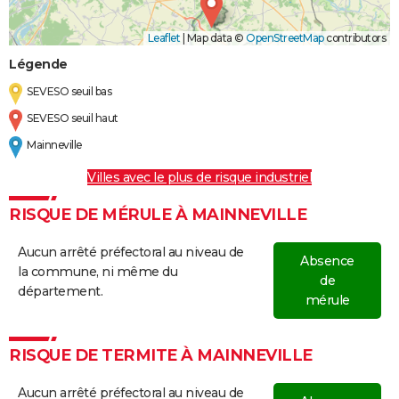
Leaflet
|
Map data ©
OpenStreetMap
contributors
Légende
SEVESO seuil bas
SEVESO seuil haut
Mainneville
Villes avec le plus de risque industriel
RISQUE DE MÉRULE À MAINNEVILLE
Aucun arrêté préfectoral au niveau de
Absence
la commune, ni même du
de
département.
mérule
RISQUE DE TERMITE À MAINNEVILLE
Aucun arrêté préfectoral au niveau de