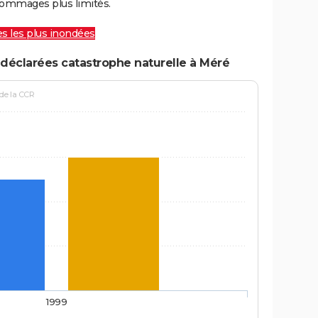
ommages plus limités.
les les plus inondées
déclarées catastrophe naturelle à Méré
 de la CCR
1999