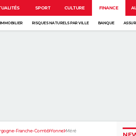
TUALITÉS
SPORT
CULTURE
FINANCE
A
IMMOBILIER
RISQUES NATURELS PAR VILLE
BANQUE
ASSU
rgogne-Franche-Comté
Yonne
Méré
NEW