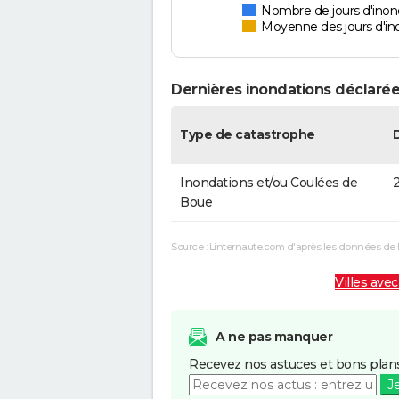
Nombre de jours d'inon
Moyenne des jours d'in
Dernières inondations déclarée
Type de catastrophe
Inondations et/ou Coulées de
2
Boue
Source : Linternaute.com d'après les données de 
Villes avec
A ne pas manquer
Recevez nos astuces et bons plans
J