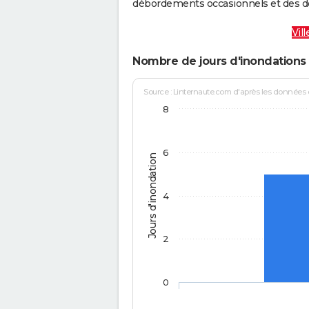
débordements occasionnels et des d
Vil
Nombre de jours d'inondations 
Source : Linternaute.com d'après les données
8
6
Jours d'inondation
4
2
0