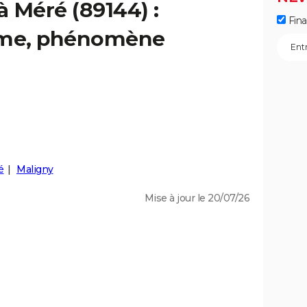
à Méré (89144) :
Fin
isme, phénomène
é
Maligny
Mise à jour le 20/07/26