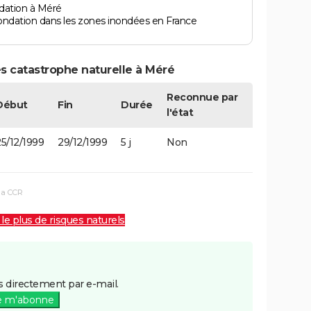
dation à Méré
ondation dans les zones inondées en France
s catastrophe naturelle à Méré
Reconnue par
Début
Fin
Durée
l'état
5/12/1999
29/12/1999
5 j
Non
la CCR
 le plus de risques naturels
 directement par e-mail.
e m'abonne