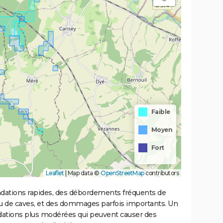
Faible
Moyen
Fort
Leaflet
|
Map data ©
OpenStreetMap
contributors
ondations rapides, des débordements fréquents de
ou de caves, et des dommages parfois importants. Un
ations plus modérées qui peuvent causer des