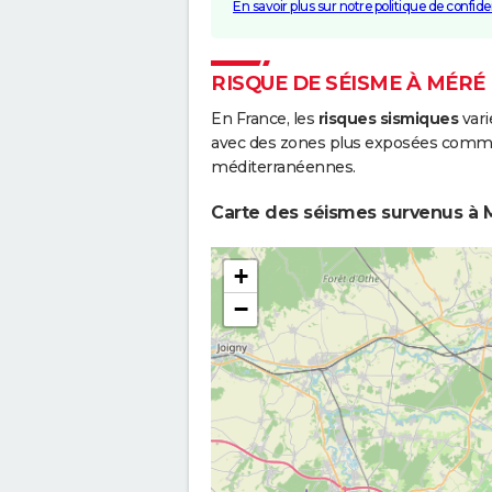
En savoir plus sur notre politique de confiden
RISQUE DE SÉISME À MÉRÉ
En France, les
risques sismiques
vari
avec des zones plus exposées comme 
méditerranéennes.
Carte des séismes survenus à M
+
−