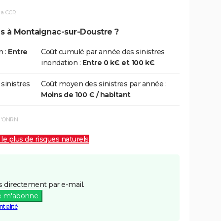
la CCR
ns à Montaignac-sur-Doustre ?
n :
Entre
Coût cumulé par année des sinistres
inondation :
Entre 0 k€ et 100 k€
 sinistres
Coût moyen des sinistres par année :
Moins de 100 € / habitant
 l'ONRN
 le plus de risques naturels
 directement par e-mail.
e m'abonne
tialité