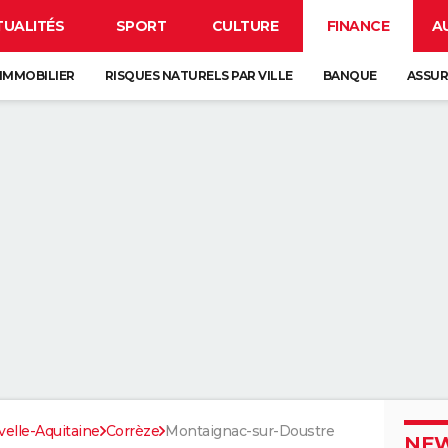
TUALITÉS
SPORT
CULTURE
FINANCE
A
IMMOBILIER
RISQUES NATURELS PAR VILLE
BANQUE
ASSU
elle-Aquitaine
Corrèze
Montaignac-sur-Doustre
NEW