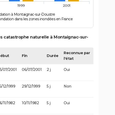
1999
2001
dation à Montaignac-sur-Doustre
ondation dans les zones inondées en France
s catastrophe naturelle à Montaignac-sur-
Reconnue par
ébut
Fin
Durée
l'état
5/07/2001
06/07/2001
2 j
Oui
5/12/1999
29/12/1999
5 j
Non
6/11/1982
10/11/1982
5 j
Oui