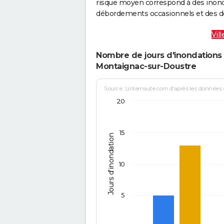
risque moyen correspond à des inond
débordements occasionnels et des d
Vil
Nombre de jours d'inondations 
Montaignac-sur-Doustre
Source : Linternaute.com d'après les données
20
15
Jours d'inondation
10
5