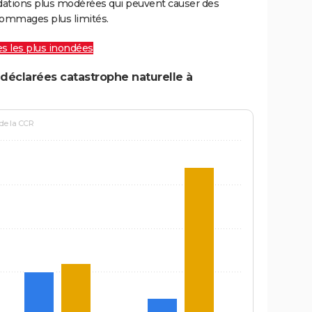
ations plus modérées qui peuvent causer des
ommages plus limités.
les les plus inondées
déclarées catastrophe naturelle à
 de la CCR