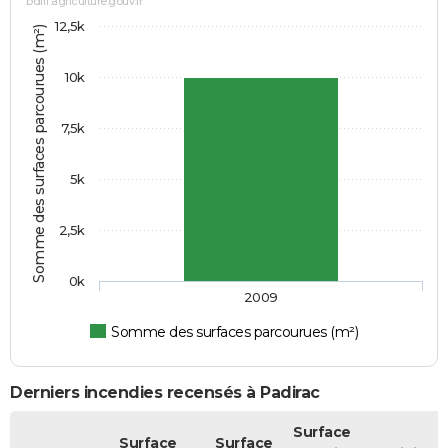
bdiff.agriculture.gouv.fr
12,5k
Somme des surfaces parcourues (m²)
10k
7,5k
5k
2,5k
0k
2009
Somme des surfaces parcourues (m²)
Derniers incendies recensés à Padirac
Surface
Surface
Surface