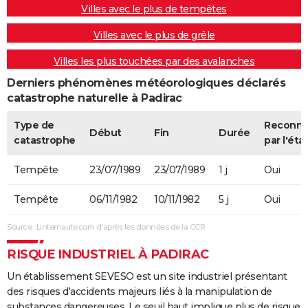
Villes avec le plus de tempêtes
Villes avec le plus de grêle
Villes les plus touchées par des avalanches
Derniers phénomènes météorologiques déclarés
catastrophe naturelle à Padirac
Type de
Reconn
Début
Fin
Durée
catastrophe
par l'éta
Tempête
23/07/1989
23/07/1989
1 j
Oui
Tempête
06/11/1982
10/11/1982
5 j
Oui
Source : Linternaute.com d'après les données de la CCR
RISQUE INDUSTRIEL À PADIRAC
Un établissement SEVESO est un site industriel présentant
des risques d'accidents majeurs liés à la manipulation de
substances dangereuses. Le seuil haut implique plus de risque