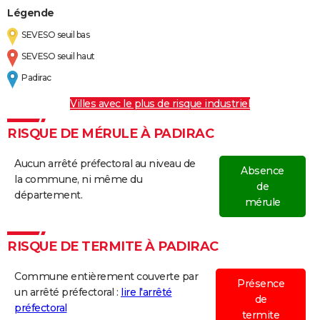
Légende
SEVESO seuil bas
SEVESO seuil haut
Padirac
Villes avec le plus de risque industriel
RISQUE DE MÉRULE À PADIRAC
Aucun arrêté préfectoral au niveau de
Absence
la commune, ni même du
de
département.
mérule
RISQUE DE TERMITE À PADIRAC
Commune entièrement couverte par
Présence
un arrêté préfectoral :
lire l'arrêté
de
préfectoral
termite