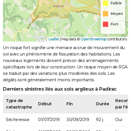
Faible
Moyen
Fort
Leaflet
|
Map data ©
OpenStreetMap
contributors
Un risque fort signifie une menace accrue de mouvement du
sol avec un phénomène de fissuration des habitations. Les
nouveaux logements doivent prévoir des aménagements
spécifiques lors de leur construction. Un risque moyen de RGA
se traduit par des variations plus modérées des sols. Les
dégâts sont généralement moins importants.
Derniers sinistres liés aux sols argileux à Padirac
Type de
Recon
Début
Fin
Durée
catastrophe
par l'ét
Sécheresse
01/07/2019
30/09/2019
92 j
Oui