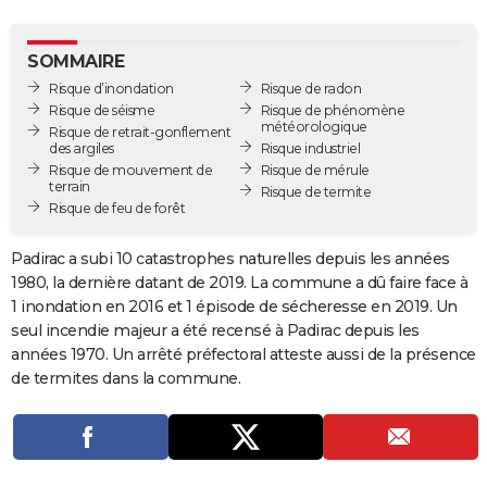
City break
Voyage de noces
Climat
Destinations
Voyage nature
Forum
+
PHOTO
SOMMAIRE
GUIDES D'ACHAT
Risque d’inondation
Risque de radon
Risque de séisme
Risque de phénomène
BONS PLANS
météorologique
Risque de retrait-gonflement
des argiles
Risque industriel
CARTE DE VOEUX
Risque de mouvement de
Risque de mérule
terrain
Risque de termite
Carte Bonne année
Carte Pâques
Carte de Noël
Carte Saint-Valentin
Carte d'anniversaire
DICTIONNAIRE
Risque de feu de forêt
Biographies
Expressions
Dictionnaire
Citations
Proverbes
PROGRAMME TV
Padirac a subi 10 catastrophes naturelles depuis les années
1980, la dernière datant de 2019. La commune a dû faire face à
COPAINS D'AVANT
1 inondation en 2016 et 1 épisode de sécheresse en 2019. Un
seul incendie majeur a été recensé à Padirac depuis les
Se connecter
Collèges
Universités
Service militaire
S'inscrire
Lycées
Primaires
Entreprises
Avis de recherche
AVIS DE DÉCÈS
années 1970. Un arrêté préfectoral atteste aussi de la présence
de termites dans la commune.
FORUM
Lifestyle
Sport
Television
Cinema
Bricolage
Culture
Auto
Voyage