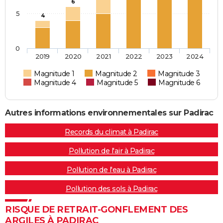
6
5
4
0
2019
2020
2021
2022
2023
2024
Magnitude 1
Magnitude 2
Magnitude 3
Magnitude 4
Magnitude 5
Magnitude 6
Autres informations environnementales sur Padirac
Records du climat à Padirac
Pollution de l'air à Padirac
Pollution de l'eau à Padirac
Pollution des sols à Padirac
RISQUE DE RETRAIT-GONFLEMENT DES
ARGILES À PADIRAC