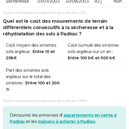
Sécheresse
01/07/2003
30/09/2003
92 j
Non
Source : Linternaute.com d'après les données de la CCR
Quel est le coût des mouvements de terrain
différentiels consécutifs à la sécheresse et à la
réhydratation des sols à Padirac ?
Coût moyen des sinistres
Coût cumulé des sinistres
sols argileux :
Entre 10 et
sols argileux sur un an :
20k€
Entre 100 k€ et 500 k€
Part des sinistres sols
argileux sur le total des
sinistres :
Entre 100 et 200
%
Source : Linternaute.com d'après les données de l'ONRN
Découvrez les annonces d'
appartements en vente à
Padirac
et les
maisons à acheter à Padirac
.