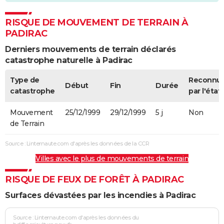
RISQUE DE MOUVEMENT DE TERRAIN À
PADIRAC
Derniers mouvements de terrain déclarés
catastrophe naturelle à Padirac
Type de
Reconnu
Début
Fin
Durée
catastrophe
par l'état
Mouvement
25/12/1999
29/12/1999
5 j
Non
de Terrain
Source : Linternaute.com d'après les données de la CCR
Villes avec le plus de mouvements de terrain
RISQUE DE FEUX DE FORÊT À PADIRAC
Surfaces dévastées par les incendies à Padirac
Source : Linternaute.com d'après les données du