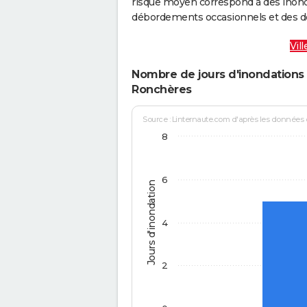
risque moyen correspond à des inond
débordements occasionnels et des d
Vil
Nombre de jours d'inondations 
Ronchères
Source : Linternaute.com d'après les données
8
6
Jours d'inondation
4
2