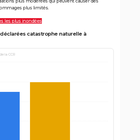
ations plus modérées qui peuvent causer des
ommages plus limités.
les les plus inondées
déclarées catastrophe naturelle à
 de la CCR