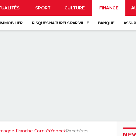
TUALITÉS
SPORT
CULTURE
FINANCE
A
IMMOBILIER
RISQUES NATURELS PAR VILLE
BANQUE
ASSU
rgogne-Franche-Comté
Yonne
Ronchères
NEW