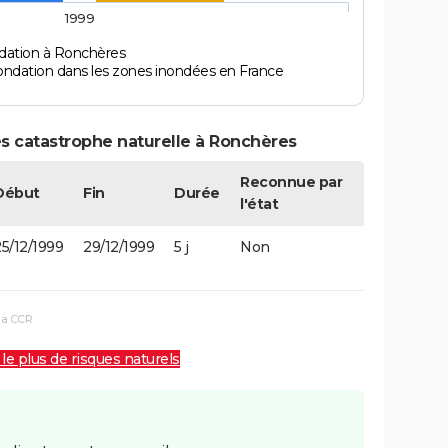
1999
dation à Ronchères
ondation dans les zones inondées en France
s catastrophe naturelle à Ronchères
Reconnue par
Début
Fin
Durée
l'état
5/12/1999
29/12/1999
5 j
Non
la CCR
 le plus de risques naturels