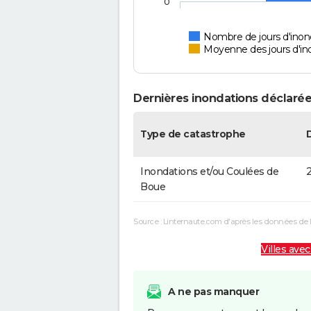
0
Nombre de jours d'inon
Moyenne des jours d'in
Dernières inondations déclarée
Type de catastrophe
Inondations et/ou Coulées de
2
Boue
Source : Linternaute.com d'après les données de 
Villes avec
A ne pas manquer