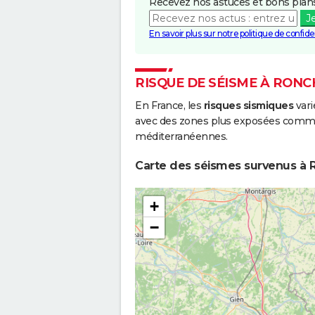
Recevez nos astuces et bons plans
J
En savoir plus sur notre politique de confiden
RISQUE DE SÉISME À RON
En France, les
risques sismiques
vari
avec des zones plus exposées comme 
méditerranéennes.
Carte des séismes survenus à 
+
−