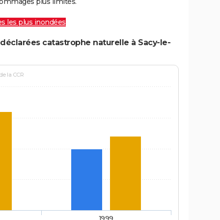
ommages plus limités.
les les plus inondées
déclarées catastrophe naturelle à Sacy-le-
 de la CCR
1999