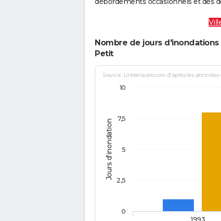
débordements occasionnels et des d
Vil
Nombre de jours d'inondations 
Petit
Source : Linternaute.com d'après les données
10
7,5
Jours d'inondation
5
2,5
0
1993