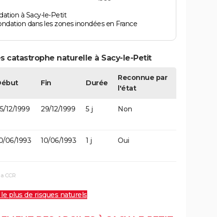
ation à Sacy-le-Petit
ondation dans les zones inondées en France
 catastrophe naturelle à Sacy-le-Petit
Reconnue par
Début
Fin
Durée
l'état
5/12/1999
29/12/1999
5 j
Non
0/06/1993
10/06/1993
1 j
Oui
la CCR
 le plus de risques naturels