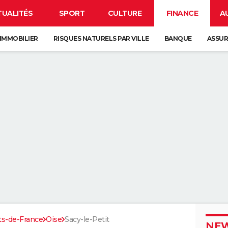
TUALITÉS
SPORT
CULTURE
FINANCE
A
IMMOBILIER
RISQUES NATURELS PAR VILLE
BANQUE
ASSU
ts-de-France
Oise
Sacy-le-Petit
NEW