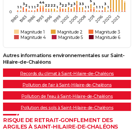
5
4
4
3
3
3
3
3
3
3
3
2
2
2
2
2
2
2
2
2
1
1
1
1
1
1
1
1
1
1
1
1
0
1983
1999
2011
1980
1996
2008
2023
1993
2005
2020
1986
2002
2016
Magnitude 1
Magnitude 2
Magnitude 3
Magnitude 4
Magnitude 5
Magnitude 6
Autres informations environnementales sur Saint-
Hilaire-de-Chaléons
Records du climat à Saint-Hilaire-de-Chaléons
Pollution de l'air à Saint-Hilaire-de-Chaléons
Pollution de l'eau à Saint-Hilaire-de-Chaléons
Pollution des sols à Saint-Hilaire-de-Chaléons
RISQUE DE RETRAIT-GONFLEMENT DES
ARGILES À SAINT-HILAIRE-DE-CHALÉONS