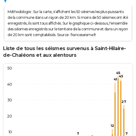
Méthodologie : Sur la carte, s'affichent les 50 séismes les plus puissants
de la commune dans un rayon de 20 km. Si moins de 50 séismes ont été
enregistrés, ils sont tous affichés. Sur le graphique ci-dessous, l'ensemble
des séismes enregistrés sur le territoire de la commune et dans un rayon
de 20 km sont comptabilisés. Source : franceseisme.fr
Liste de tous les séismes survenus à Saint-Hilaire-
de-Chaléons et aux alentours
50
45
43
41
40
30
27
20
12
10
7
7