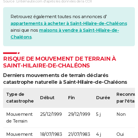
Source : Linternaute.com d'après les données de la CCR
Retrouvez également toutes nos annonces d'
appartements à acheter à Saint-Hilaire-de-Chaléons
ainsi que nos
maisons à vendre à Saint-Hilaire-de-
Chaléons
.
RISQUE DE MOUVEMENT DE TERRAIN À
SAINT-HILAIRE-DE-CHALÉONS
Derniers mouvements de terrain déclarés
catastrophe naturelle à Saint-Hilaire-de-Chaléons
Type de
Reconnu
Début
Fin
Durée
catastrophe
par l'état
Mouvement
25/12/1999
29/12/1999
5 j
Non
de Terrain
Mouvement
18/07/1983
21/07/1983
4 j
Oui