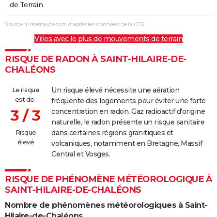
de Terrain
Source : Linternaute.com d'après les données de la CCR
Villes avec le plus de mouvements de terrain
RISQUE DE RADON À SAINT-HILAIRE-DE-
CHALÉONS
Le risque
Un risque élevé nécessite une aération
est de :
fréquente des logements pour éviter une forte
3 / 3
concentration en radon. Gaz radioactif d'origine
naturelle, le radon présente un risque sanitaire
Risque
dans certaines régions granitiques et
élevé
volcaniques, notamment en Bretagne, Massif
Central et Vosges.
RISQUE DE PHÉNOMÈNE MÉTÉOROLOGIQUE À
SAINT-HILAIRE-DE-CHALÉONS
Nombre de phénomènes météorologiques à Saint-
Hilaire-de-Chaléons