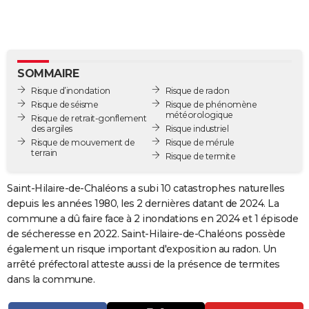
City break
Voyage de noces
Climat
Destinations
Voyage nature
Forum
+
PHOTO
GUIDES D'ACHAT
BONS PLANS
SOMMAIRE
Risque d’inondation
Risque de radon
CARTE DE VOEUX
Risque de séisme
Risque de phénomène
météorologique
Risque de retrait-gonflement
Carte Bonne année
Carte Pâques
Carte de Noël
Carte Saint-Valentin
Carte d'anniversaire
DICTIONNAIRE
des argiles
Risque industriel
Risque de mouvement de
Risque de mérule
terrain
Biographies
Expressions
Dictionnaire
Citations
Proverbes
Risque de termite
PROGRAMME TV
COPAINS D'AVANT
Saint-Hilaire-de-Chaléons a subi 10 catastrophes naturelles
depuis les années 1980, les 2 dernières datant de 2024. La
Se connecter
Collèges
Universités
Service militaire
S'inscrire
Lycées
Primaires
Entreprises
Avis de recherche
AVIS DE DÉCÈS
commune a dû faire face à 2 inondations en 2024 et 1 épisode
de sécheresse en 2022. Saint-Hilaire-de-Chaléons possède
FORUM
également un risque important d'exposition au radon. Un
arrêté préfectoral atteste aussi de la présence de termites
Lifestyle
Sport
Television
Cinema
Bricolage
Culture
Auto
Voyage
dans la commune.