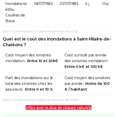
Inondations
18/07/1983
21/07/1983
4 j
Oui
et/ou
Coulées de
Boue
Source : Linternaute.com d'après les données de la CCR
Quel est le coût des inondations à Saint-Hilaire-de-
Chaléons ?
Coût moyen des sinistres
Coût cumulé par année
inondation :
Entre 10 et 20k€
des sinistres inondation :
Entre 0 k€ et 100 k€
Part des inondations sur le
Coût moyen des sinistres
total des sinistres chez les
par année :
Moins de 100
assureurs :
Entre 0 et 10 %
€ / habitant
Source : Linternaute.com d'après les données de l'ONRN
Villes avec le plus de risques naturels