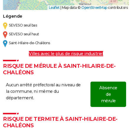
Leaflet
|
Map data ©
OpenStreetMap
contributors
Légende
SEVESO seuil bas
SEVESO seuil haut
Saint-Hilaire-de-Chaléons
Villes avec le plus de risque industriel
RISQUE DE MÉRULE À SAINT-HILAIRE-DE-
CHALÉONS
Aucun arrêté préfectoral au niveau de
Absence
la commune, ni même du
de
département.
mérule
RISQUE DE TERMITE À SAINT-HILAIRE-DE-
CHALÉONS