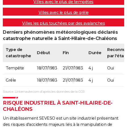
Villes avec le plus de tempêtes
Villes avec le plus de grêle
Villes les plus touchées par des avalanches
Derniers phénomènes météorologiques déclarés
catastrophe naturelle à Saint-Hilaire-de-Chaléons
Type de
Reconnu
Début
Fin
Durée
catastrophe
par l'état
Tempête
18/07/1983
21/07/1983
4 j
Oui
Grêle
18/07/1983
21/07/1983
4 j
Oui
Source : Linternaute.com d'après les données de la CCR
RISQUE INDUSTRIEL À SAINT-HILAIRE-DE-
CHALÉONS
Un établissement SEVESO est un site industriel présentant
des risques d'accidents majeurs liés à la manipulation de