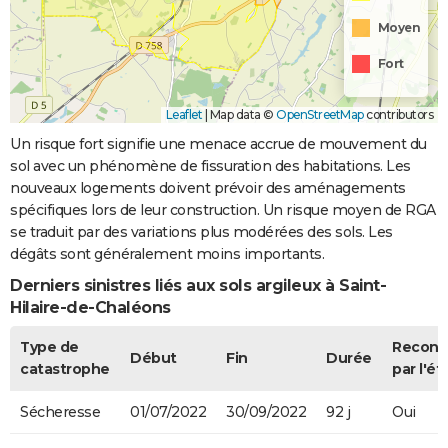
Moyen
Fort
Leaflet
|
Map data ©
OpenStreetMap
contributors
Un risque fort signifie une menace accrue de mouvement du
sol avec un phénomène de fissuration des habitations. Les
nouveaux logements doivent prévoir des aménagements
spécifiques lors de leur construction. Un risque moyen de RGA
se traduit par des variations plus modérées des sols. Les
dégâts sont généralement moins importants.
Derniers sinistres liés aux sols argileux à Saint-
Hilaire-de-Chaléons
Type de
Recon
Début
Fin
Durée
catastrophe
par l'ét
Sécheresse
01/07/2022
30/09/2022
92 j
Oui