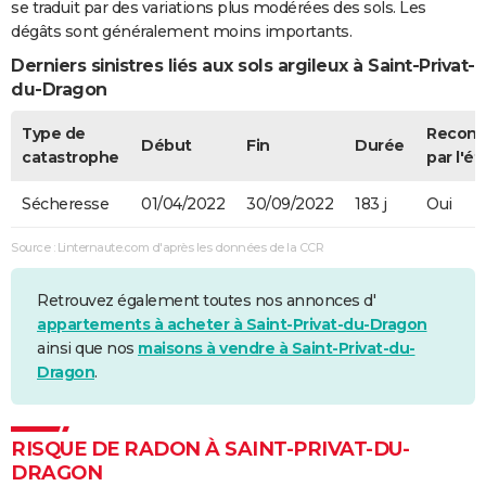
se traduit par des variations plus modérées des sols. Les
dégâts sont généralement moins importants.
Derniers sinistres liés aux sols argileux à Saint-Privat-
du-Dragon
Type de
Recon
Début
Fin
Durée
catastrophe
par l'ét
Sécheresse
01/04/2022
30/09/2022
183 j
Oui
Source : Linternaute.com d'après les données de la CCR
Retrouvez également toutes nos annonces d'
appartements à acheter à Saint-Privat-du-Dragon
ainsi que nos
maisons à vendre à Saint-Privat-du-
Dragon
.
RISQUE DE RADON À SAINT-PRIVAT-DU-
DRAGON