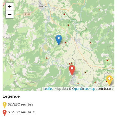
+
−
Leaflet
|
Map data ©
OpenStreetMap
contributors
Légende
SEVESO seuil bas
SEVESO seuil haut