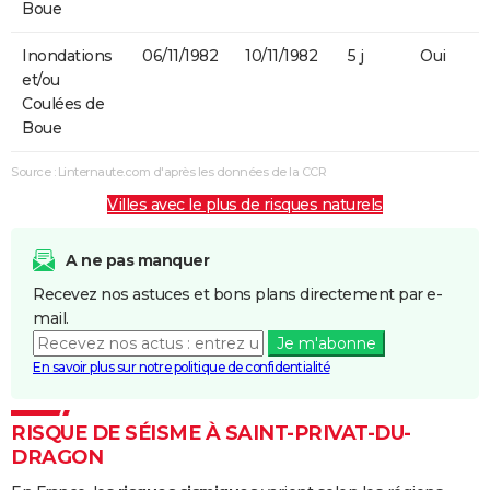
Boue
Inondations
06/11/1982
10/11/1982
5 j
Oui
et/ou
Coulées de
Boue
Source : Linternaute.com d'après les données de la CCR
Villes avec le plus de risques naturels
A ne pas manquer
Recevez nos astuces et bons plans directement par e-
mail.
Je m'abonne
En savoir plus sur notre politique de confidentialité
RISQUE DE SÉISME À SAINT-PRIVAT-DU-
DRAGON