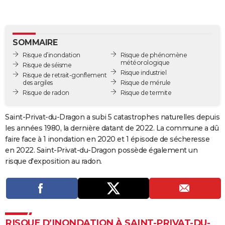
City break
Voyage de noces
Climat
Destinations
Voyage nature
Forum
+
PHOTO
GUIDES D'ACHAT
SOMMAIRE
BONS PLANS
Risque d’inondation
Risque de phénomène
météorologique
Risque de séisme
Risque industriel
CARTE DE VOEUX
Risque de retrait-gonflement
des argiles
Risque de mérule
Carte Bonne année
Carte Pâques
Carte de Noël
Carte Saint-Valentin
Carte d'anniversaire
Risque de radon
Risque de termite
DICTIONNAIRE
Biographies
Expressions
Dictionnaire
Citations
Proverbes
PROGRAMME TV
Saint-Privat-du-Dragon a subi 5 catastrophes naturelles depuis
les années 1980, la dernière datant de 2022. La commune a dû
COPAINS D'AVANT
faire face à 1 inondation en 2020 et 1 épisode de sécheresse
en 2022. Saint-Privat-du-Dragon possède également un
Se connecter
Collèges
Universités
Service militaire
S'inscrire
Lycées
Primaires
Entreprises
Avis de recherche
AVIS DE DÉCÈS
risque d'exposition au radon.
FORUM
Lifestyle
Sport
Television
Cinema
Bricolage
Culture
Auto
Voyage
RISQUE D’INONDATION À SAINT-PRIVAT-DU-