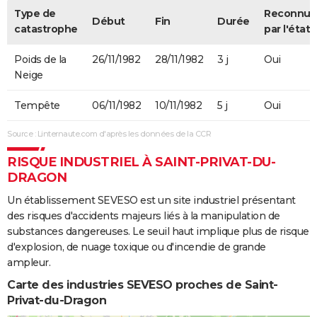
Type de
Reconnue
Début
Fin
Durée
catastrophe
par l'état
Poids de la
26/11/1982
28/11/1982
3 j
Oui
Neige
Tempête
06/11/1982
10/11/1982
5 j
Oui
Source : Linternaute.com d'après les données de la CCR
RISQUE INDUSTRIEL À SAINT-PRIVAT-DU-
DRAGON
Un établissement SEVESO est un site industriel présentant
des risques d'accidents majeurs liés à la manipulation de
substances dangereuses. Le seuil haut implique plus de risque
d'explosion, de nuage toxique ou d'incendie de grande
ampleur.
Carte des industries SEVESO proches de Saint-
Privat-du-Dragon