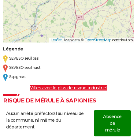
Leaflet
|
Map data ©
OpenStreetMap
contributors
Légende
SEVESO seuil bas
SEVESO seuil haut
Sapignies
Villes avec le plus de risque industriel
RISQUE DE MÉRULE À SAPIGNIES
Aucun arrêté préfectoral au niveau de
Absence
la commune, ni même du
de
département.
mérule