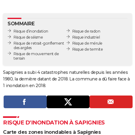
City break
Voyage de noces
Climat
Destinations
Voyage nature
Forum
+
PHOTO
GUIDES D'ACHAT
SOMMAIRE
Risque d’inondation
Risque de radon
BONS PLANS
Risque de séisme
Risque industriel
Risque de retrait-gonflement
Risque de mérule
CARTE DE VOEUX
des argiles
Risque de termite
Risque de mouvement de
Carte Bonne année
Carte Pâques
Carte de Noël
Carte Saint-Valentin
Carte d'anniversaire
DICTIONNAIRE
terrain
Biographies
Expressions
Dictionnaire
Citations
Proverbes
PROGRAMME TV
Sapignies a subi 4 catastrophes naturelles depuis les années
1980, la dernière datant de 2018. La commune a dû faire face à
COPAINS D'AVANT
1 inondation en 2018.
Se connecter
Collèges
Universités
Service militaire
S'inscrire
Lycées
Primaires
Entreprises
Avis de recherche
AVIS DE DÉCÈS
FORUM
Lifestyle
Sport
Television
Cinema
Bricolage
Culture
Auto
Voyage
RISQUE D’INONDATION À SAPIGNIES
Carte des zones inondables à Sapignies