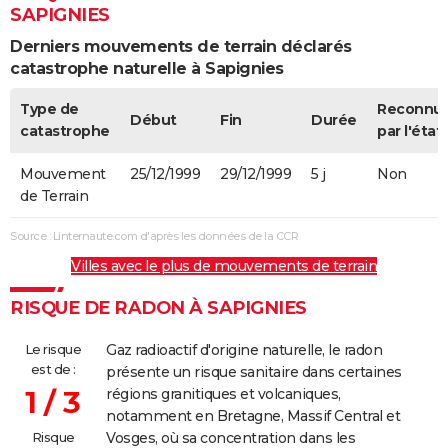
SAPIGNIES
Derniers mouvements de terrain déclarés
catastrophe naturelle à Sapignies
Type de
Reconnu
Début
Fin
Durée
catastrophe
par l'état
Mouvement
25/12/1999
29/12/1999
5 j
Non
de Terrain
Source : Linternaute.com d'après les données de la CCR
Villes avec le plus de mouvements de terrain
RISQUE DE RADON À SAPIGNIES
Le risque
Gaz radioactif d'origine naturelle, le radon
est de :
présente un risque sanitaire dans certaines
1 / 3
régions granitiques et volcaniques,
notamment en Bretagne, Massif Central et
Risque
Vosges, où sa concentration dans les