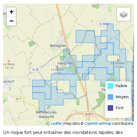
+
−
Faible
Moyen
Fort
Leaflet
|
Map data ©
OpenStreetMap
contributors
Un risque fort peut entraîner des inondations rapides, des