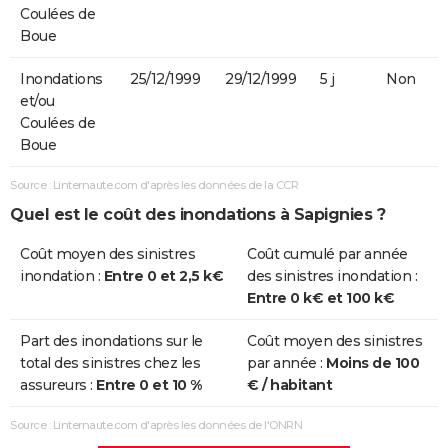
Coulées de
Boue
Inondations
25/12/1999
29/12/1999
5 j
Non
et/ou
Coulées de
Boue
Source : Linternaute.com d'après les données de la CCR
Quel est le coût des inondations à Sapignies ?
Coût moyen des sinistres
Coût cumulé par année
inondation :
Entre 0 et 2,5 k€
des sinistres inondation :
Entre 0 k€ et 100 k€
Part des inondations sur le
Coût moyen des sinistres
total des sinistres chez les
par année :
Moins de 100
assureurs :
Entre 0 et 10 %
€ / habitant
Source : Linternaute.com d'après les données de l'ONRN