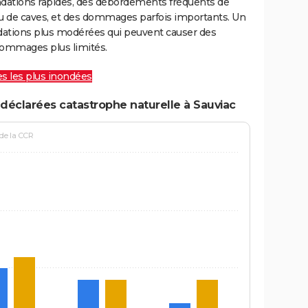
ondations rapides, des débordements fréquents de
ou de caves, et des dommages parfois importants. Un
ations plus modérées qui peuvent causer des
ommages plus limités.
les les plus inondées
déclarées catastrophe naturelle à Sauviac
 de la CCR