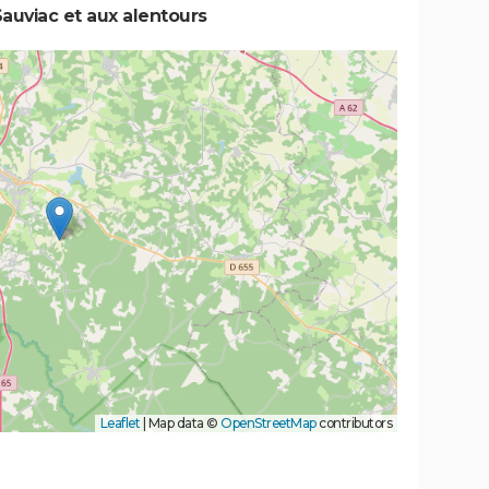
auviac et aux alentours
Leaflet
|
Map data ©
OpenStreetMap
contributors