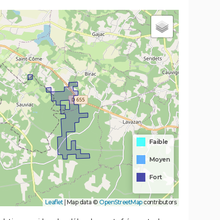
Faible
Moyen
Fort
Leaflet
|
Map data ©
OpenStreetMap
contributors