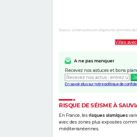
Chocs Mécaniques liés à l'action
des Vagues
Source : Linternaute.com d'après les données de 
Inondations et/ou Coulées de Boue
Villes avec
A ne pas manquer
Recevez nos astuces et bons plans
J
En savoir plus sur notre politique de confiden
RISQUE DE SÉISME À SAUVI
En France, les
risques sismiques
vari
avec des zones plus exposées comme 
méditerranéennes.