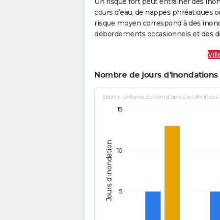
Un risque fort peut entraîner des in
cours d’eau, de nappes phréatiques 
risque moyen correspond à des inond
débordements occasionnels et des d
Vil
Nombre de jours d'inondations 
Source : Linternaute.com d'après les données
15
Jours d'inondation
10
5