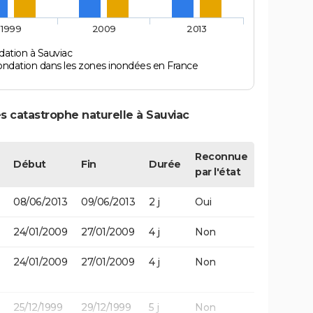
1999
2009
2013
dation à Sauviac
ondation dans les zones inondées en France
s catastrophe naturelle à Sauviac
Reconnue
Début
Fin
Durée
par l'état
08/06/2013
09/06/2013
2 j
Oui
24/01/2009
27/01/2009
4 j
Non
24/01/2009
27/01/2009
4 j
Non
25/12/1999
29/12/1999
5 j
Non