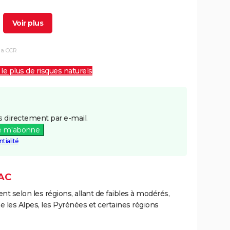
25/12/1999
29/12/1999
5 j
Non
la CCR
06/11/1982
10/11/1982
5 j
Oui
 le plus de risques naturels
 directement par e-mail.
e m'abonne
tialité
AC
ent selon les régions, allant de faibles à modérés,
les Alpes, les Pyrénées et certaines régions