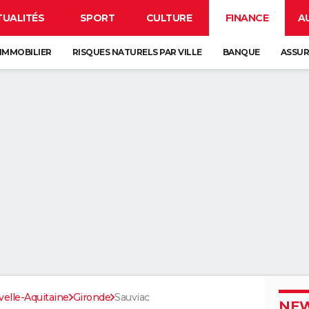
TUALITÉS
SPORT
CULTURE
FINANCE
A
IMMOBILIER
RISQUES NATURELS PAR VILLE
BANQUE
ASSU
elle-Aquitaine
Gironde
Sauviac
NEW