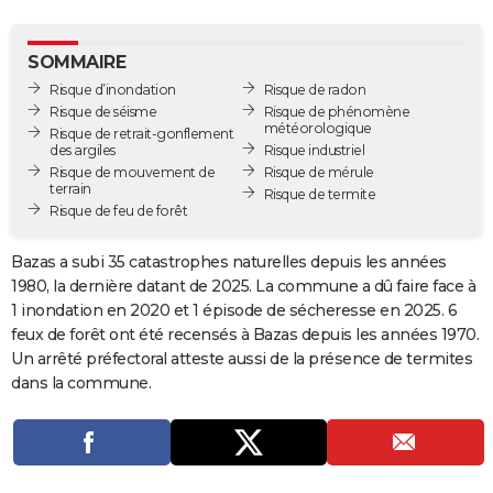
City break
Voyage de noces
Climat
Destinations
Voyage nature
Forum
+
PHOTO
SOMMAIRE
GUIDES D'ACHAT
Risque d’inondation
Risque de radon
Risque de séisme
Risque de phénomène
BONS PLANS
météorologique
Risque de retrait-gonflement
des argiles
Risque industriel
CARTE DE VOEUX
Risque de mouvement de
Risque de mérule
terrain
Risque de termite
Carte Bonne année
Carte Pâques
Carte de Noël
Carte Saint-Valentin
Carte d'anniversaire
DICTIONNAIRE
Risque de feu de forêt
Biographies
Expressions
Dictionnaire
Citations
Proverbes
PROGRAMME TV
Bazas a subi 35 catastrophes naturelles depuis les années
1980, la dernière datant de 2025. La commune a dû faire face à
COPAINS D'AVANT
1 inondation en 2020 et 1 épisode de sécheresse en 2025. 6
feux de forêt ont été recensés à Bazas depuis les années 1970.
Se connecter
Collèges
Universités
Service militaire
S'inscrire
Lycées
Primaires
Entreprises
Avis de recherche
AVIS DE DÉCÈS
Un arrêté préfectoral atteste aussi de la présence de termites
dans la commune.
FORUM
Lifestyle
Sport
Television
Cinema
Bricolage
Culture
Auto
Voyage