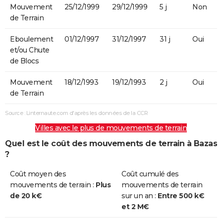
Mouvement
25/12/1999
29/12/1999
5 j
Non
de Terrain
Eboulement
01/12/1997
31/12/1997
31 j
Oui
et/ou Chute
de Blocs
Mouvement
18/12/1993
19/12/1993
2 j
Oui
de Terrain
Source : Linternaute.com d'après les données de la CCR
Villes avec le plus de mouvements de terrain
Quel est le coût des mouvements de terrain à Bazas
?
Coût moyen des
Coût cumulé des
mouvements de terrain :
Plus
mouvements de terrain
de 20 k€
sur un an :
Entre 500 k€
et 2 M€