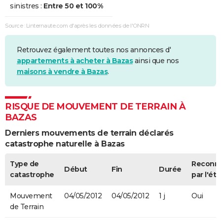
sinistres :
Entre 50 et 100%
Sécheresse
01/07/2003
30/09/2003
92 j
Oui
Source : Linternaute.com d'après les données de l'ONRN
Sécheresse
01/01/2002
30/04/2002
120 j
Oui
Retrouvez également toutes nos annonces d'
Sécheresse
01/10/1995
31/12/1998
1188 j
Oui
appartements à acheter à Bazas
ainsi que nos
maisons à vendre à Bazas
.
Sécheresse
01/06/1995
30/09/1995
122 j
Oui
Sécheresse
01/01/1991
30/06/1992
547 j
Oui
RISQUE DE MOUVEMENT DE TERRAIN À
BAZAS
Sécheresse
01/06/1989
31/12/1990
579 j
Oui
Derniers mouvements de terrain déclarés
catastrophe naturelle à Bazas
Type de
Reconn
Début
Fin
Durée
catastrophe
par l'éta
Mouvement
04/05/2012
04/05/2012
1 j
Oui
de Terrain