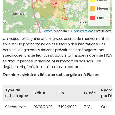
Moyen
Fort
Leaflet
|
Map data ©
OpenStreetMap
contributors
Un risque fort signifie une menace accrue de mouvement du
sol avec un phénomène de fissuration des habitations. Les
nouveaux logements doivent prévoir des aménagements
spécifiques lors de leur construction. Un risque moyen de RGA
se traduit par des variations plus modérées des sols. Les
dégâts sont généralement moins importants.
Derniers sinistres liés aux sols argileux à Bazas
Type de
Recon
Début
Fin
Durée
catastrophe
par l'ét
Sécheresse
01/01/2025
31/12/2025
365 j
Oui