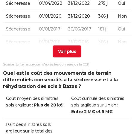
Sécheresse
01/04/2022
31/12/2022
275 j
Oui
Sécheresse
01/01/2020
31/12/2020
366 j
Non
Sécheresse
01/01/2017
30/06/2017
181 j
Oui
Sécheresse
01/01/2016
31/12/2016
366 j
Non
Sécheresse
01/01/2015
30/09/2015
273 j
Oui
Source : Linternaute.com d'après les données de la CCR
Sécheresse
01/07/2012
30/09/2012
92 j
Non
Quel est le coût des mouvements de terrain
différentiels consécutifs à la sécheresse et à la
Sécheresse
01/01/2012
31/03/2012
91 j
Non
réhydratation des sols à Bazas ?
Sécheresse
01/07/2011
30/09/2011
92 j
Non
Coût moyen des sinistres
Coût cumulé des sinistres
sols argileux :
Plus de 20 k€
sols argileux sur un an :
Sécheresse
01/04/2011
30/06/2011
91 j
Oui
Entre 2 M€ et 5 M€
Sécheresse
01/07/2009
30/09/2009
92 j
Oui
Part des sinistres sols
argileux sur le total des
Sécheresse
01/07/2005
30/09/2005
92 j
Oui