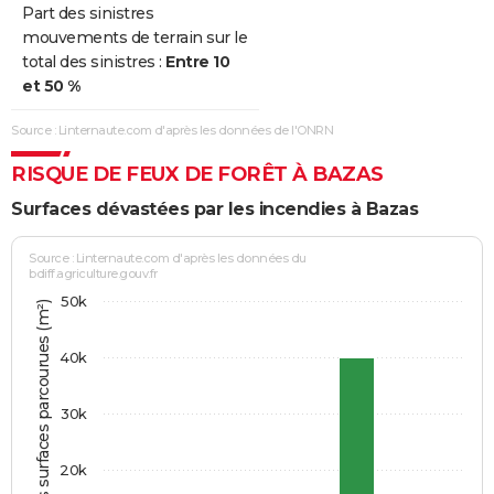
Part des sinistres
mouvements de terrain sur le
total des sinistres :
Entre 10
et 50 %
Source : Linternaute.com d'après les données de l'ONRN
RISQUE DE FEUX DE FORÊT À BAZAS
Surfaces dévastées par les incendies à Bazas
Source : Linternaute.com d'après les données du
bdiff.agriculture.gouv.fr
50k
Somme des surfaces parcourues (m²)
40k
30k
20k