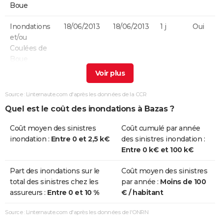
Boue
Inondations
18/06/2013
18/06/2013
1 j
Oui
et/ou
Coulées de
Boue
Inondations
24/01/2009
27/01/2009
4 j
Non
et/ou
Source : Linternaute.com d'après les données de la CCR
Coulées de
Quel est le coût des inondations à Bazas ?
Boue
Coût moyen des sinistres
Coût cumulé par année
Chocs
24/01/2009
27/01/2009
4 j
Non
inondation :
Entre 0 et 2,5 k€
des sinistres inondation :
Mécaniques
Entre 0 k€ et 100 k€
liés à l'action
des Vagues
Part des inondations sur le
Coût moyen des sinistres
total des sinistres chez les
par année :
Moins de 100
Inondations
25/12/1999
29/12/1999
5 j
Non
assureurs :
Entre 0 et 10 %
€ / habitant
et/ou
Coulées de
Source : Linternaute.com d'après les données de l'ONRN
Boue