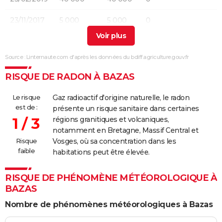
23/11/2017
5 000
5 000
0
26/08/2016
400
400
0
Source : Linternaute.com d'après les données du bdiff.agriculture.gouv.fr
06/07/2007
200
200
0
RISQUE DE RADON À BAZAS
Le risque
Gaz radioactif d'origine naturelle, le radon
est de :
présente un risque sanitaire dans certaines
1 / 3
régions granitiques et volcaniques,
notamment en Bretagne, Massif Central et
Risque
Vosges, où sa concentration dans les
faible
habitations peut être élevée.
RISQUE DE PHÉNOMÈNE MÉTÉOROLOGIQUE À
BAZAS
Nombre de phénomènes météorologiques à Bazas