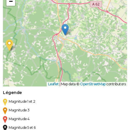
−
Leaflet
|
Map data ©
OpenStreetMap
contributors
Légende
Magnitude 1 et 2
Magnitude 3
Magnitude 4
Magnitude 5 et 6