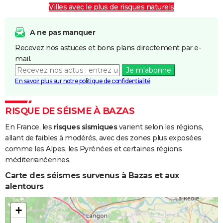
Villes avec le plus de risques naturels
Chocs
25/12/1999
29/12/1999
5 j
Non
Mécaniques
A ne pas manquer
liés à l'action
Recevez nos astuces et bons plans directement par e-
des Vagues
mail.
Je m'abonne
Inondations
24/12/1993
10/01/1994
18 j
Oui
En savoir plus sur notre politique de confidentialité
et/ou
Coulées de
Boue
RISQUE DE SÉISME À BAZAS
En France, les
risques sismiques
varient selon les régions,
Inondations
16/07/1983
24/07/1983
9 j
Oui
allant de faibles à modérés, avec des zones plus exposées
et/ou
comme les Alpes, les Pyrénées et certaines régions
Coulées de
méditerranéennes.
Boue
Carte des séismes survenus à Bazas et aux
Inondations
06/11/1982
10/11/1982
5 j
Oui
alentours
et/ou
Coulées de
+
Boue