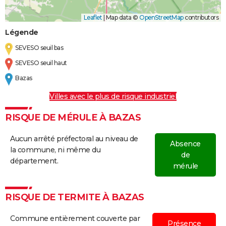
Leaflet
|
Map data ©
OpenStreetMap
contributors
Légende
SEVESO seuil bas
SEVESO seuil haut
Bazas
Villes avec le plus de risque industriel
RISQUE DE MÉRULE À BAZAS
Aucun arrêté préfectoral au niveau de
Absence
la commune, ni même du
de
département.
mérule
RISQUE DE TERMITE À BAZAS
Commune entièrement couverte par
Présence