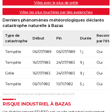
Villes avec le plus de grêle
Villes les plus touchées par des avalanches
Derniers phénomènes météorologiques déclarés
catastrophe naturelle à Bazas
Type de
Reconn
Début
Fin
Durée
catastrophe
par l'éta
Tempête
06/07/1989
06/07/1989
1 j
Oui
Tempête
16/07/1983
24/07/1983
9 j
Oui
Grêle
16/07/1983
24/07/1983
9 j
Oui
Tempête
06/11/1982
10/11/1982
5 j
Oui
Source : Linternaute.com d'après les données de la CCR
RISQUE INDUSTRIEL À BAZAS