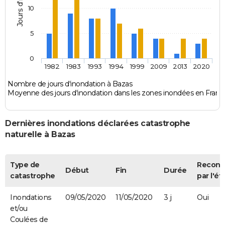
10
5
0
1982
1983
1993
1994
1999
2009
2013
2020
Nombre de jours d'inondation à Bazas
Moyenne des jours d'inondation dans les zones inondées en Franc
Dernières inondations déclarées catastrophe
naturelle à Bazas
Type de
Recon
Début
Fin
Durée
catastrophe
par l'ét
Inondations
09/05/2020
11/05/2020
3 j
Oui
et/ou
Coulées de