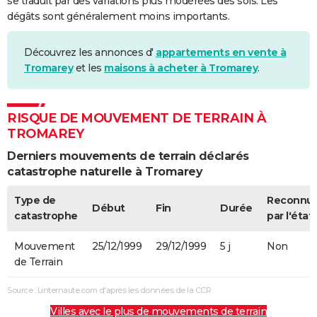
se traduit par des variations plus modérées des sols. Les
dégâts sont généralement moins importants.
Découvrez les annonces d'
appartements en vente à
Tromarey
et les
maisons à acheter à Tromarey
.
RISQUE DE MOUVEMENT DE TERRAIN À
TROMAREY
Derniers mouvements de terrain déclarés
catastrophe naturelle à Tromarey
Type de
Reconnu
Début
Fin
Durée
catastrophe
par l'état
Mouvement
25/12/1999
29/12/1999
5 j
Non
de Terrain
Source : Linternaute.com d'après les données de la CCR
Villes avec le plus de mouvements de terrain