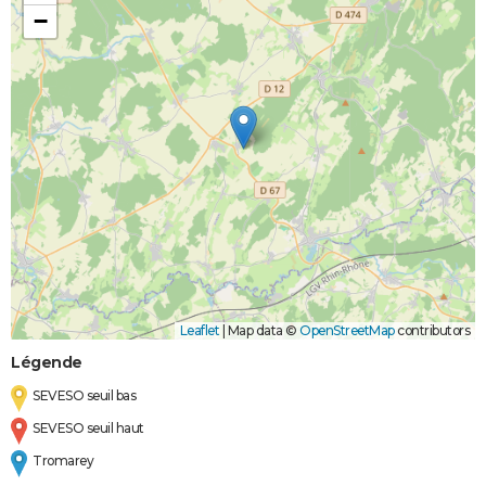
−
Leaflet
|
Map data ©
OpenStreetMap
contributors
Légende
SEVESO seuil bas
SEVESO seuil haut
Tromarey