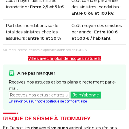
Coût moyen des sinistres
Coût cumulé par année
inondation :
Entre 2,5 et 5 k€
des sinistres inondation :
Entre 0 k€ et 100 k€
Part des inondations sur le
Coût moyen des sinistres
total des sinistres chez les
par année :
Entre 100 €
assureurs :
Entre 10 et 50 %
et 500 € / habitant
Source : Linternaute.com d'après les données de l'ONRN
Villes avec le plus de risques naturels
A ne pas manquer
Recevez nos astuces et bons plans directement par e-
mail.
Je m'abonne
En savoir plus sur notre politique de confidentialité
RISQUE DE SÉISME À TROMAREY
En France, les
risques sismiques
varient selon les régions,