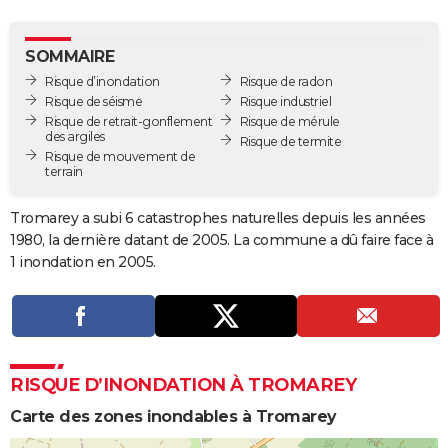
City break
Voyage de noces
Climat
Destinations
Voyage nature
Forum
+
PHOTO
SOMMAIRE
GUIDES D'ACHAT
Risque d’inondation
Risque de radon
Risque de séisme
Risque industriel
BONS PLANS
Risque de retrait-gonflement
Risque de mérule
des argiles
Risque de termite
CARTE DE VOEUX
Risque de mouvement de
terrain
Carte Bonne année
Carte Pâques
Carte de Noël
Carte Saint-Valentin
Carte d'anniversaire
DICTIONNAIRE
Tromarey a subi 6 catastrophes naturelles depuis les années
Biographies
Expressions
Dictionnaire
Citations
Proverbes
PROGRAMME TV
1980, la dernière datant de 2005. La commune a dû faire face à
1 inondation en 2005.
COPAINS D'AVANT
Se connecter
Collèges
Universités
Service militaire
S'inscrire
Lycées
Primaires
Entreprises
Avis de recherche
AVIS DE DÉCÈS
FORUM
RISQUE D’INONDATION À TROMAREY
Lifestyle
Sport
Television
Cinema
Bricolage
Culture
Auto
Voyage
Carte des zones inondables à Tromarey