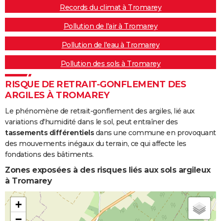
Records du climat à Tromarey
Pollution de l'air à Tromarey
Pollution de l'eau à Tromarey
Pollution des sols à Tromarey
RISQUE DE RETRAIT-GONFLEMENT DES
ARGILES À TROMAREY
Le phénomène de retrait-gonflement des argiles, lié aux
variations d'humidité dans le sol, peut entraîner des
tassements différentiels
dans une commune en provoquant
des mouvements inégaux du terrain, ce qui affecte les
fondations des bâtiments.
Zones exposées à des risques liés aux sols argileux
à Tromarey
+
−