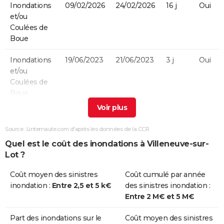
Inondations
09/02/2026
24/02/2026
16 j
Oui
et/ou
Coulées de
Boue
Inondations
19/06/2023
21/06/2023
3 j
Oui
et/ou
Coulées de
Boue
Inondations
19/06/2022
19/06/2022
1 j
Oui
et/ou
Source : Linternaute.com d'après les données de la CCR
Coulées de
Quel est le coût des inondations à Villeneuve-sur-
Boue
Lot ?
Inondations
08/09/2021
10/09/2021
3 j
Oui
Coût moyen des sinistres
Coût cumulé par année
et/ou
inondation :
Entre 2,5 et 5 k€
des sinistres inondation :
Coulées de
Entre 2 M€ et 5 M€
Boue
Part des inondations sur le
Coût moyen des sinistres
Inondations
29/01/2021
04/02/2021
7 j
Oui