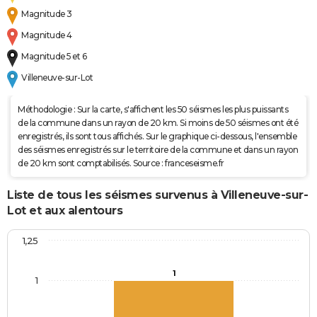
Coulées de
Magnitude 3
Boue
Magnitude 4
Magnitude 5 et 6
Inondations
26/05/1986
26/05/1986
1 j
Oui
et/ou
Villeneuve-sur-Lot
Coulées de
Boue
Méthodologie : Sur la carte, s'affichent les 50 séismes les plus puissants
de la commune dans un rayon de 20 km. Si moins de 50 séismes ont été
Inondations
06/11/1982
10/11/1982
5 j
Oui
enregistrés, ils sont tous affichés. Sur le graphique ci-dessous, l'ensemble
des séismes enregistrés sur le territoire de la commune et dans un rayon
et/ou
de 20 km sont comptabilisés. Source : franceseisme.fr
Coulées de
Boue
Liste de tous les séismes survenus à Villeneuve-sur-
Lot et aux alentours
1,25
1
1