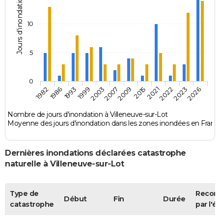
Jours d'inondation
10
5
0
1982
1986
1993
1999
2003
2007
2009
2015
2021
2022
2023
2026
Nombre de jours d'inondation à Villeneuve-sur-Lot
Moyenne des jours d'inondation dans les zones inondées en Franc
Dernières inondations déclarées catastrophe
naturelle à Villeneuve-sur-Lot
Type de
Recon
Début
Fin
Durée
catastrophe
par l'é