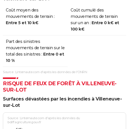
Coût moyen des
Coût cumulé des
mouvements de terrain :
mouvements de terrain
Entre 5 et 10 k€
sur un an :
Entre 0 k€ et
100 k€
Part des sinistres
mouvements de terrain sur le
total des sinistres :
Entre 0 et
10 %
Source : Linternaute.com d'après les données de l'ONRN
RISQUE DE FEUX DE FORÊT À VILLENEUVE-
SUR-LOT
Surfaces dévastées par les incendies à Villeneuve-
sur-Lot
Source : Linternaute.com d'après les données du
bdiff.agriculture.gouv.fr