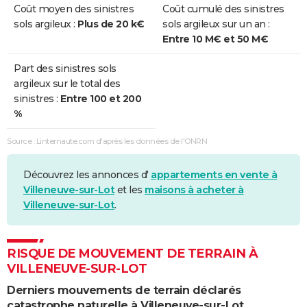
Coût moyen des sinistres
Coût cumulé des sinistres
sols argileux :
Plus de 20 k€
sols argileux sur un an :
Sécheresse
01/07/2016
30/09/2016
92 j
Non
Entre 10 M€ et 50 M€
Sécheresse
01/07/2015
30/09/2015
92 j
Non
Part des sinistres sols
argileux sur le total des
Sécheresse
01/07/2011
30/09/2011
92 j
Non
sinistres :
Entre 100 et 200
%
Sécheresse
01/04/2011
30/06/2011
91 j
Oui
Source : Linternaute.com d'après les données de l'ONRN
Sécheresse
01/07/2009
30/09/2009
92 j
Oui
Sécheresse
01/07/2005
30/09/2005
92 j
Oui
Découvrez les annonces d'
appartements en vente à
Villeneuve-sur-Lot
et les
maisons à acheter à
Sécheresse
01/07/2003
30/09/2003
92 j
Oui
Villeneuve-sur-Lot
.
Sécheresse
01/01/2002
31/12/2002
365 j
Oui
RISQUE DE MOUVEMENT DE TERRAIN À
Sécheresse
01/01/1997
30/06/1998
546 j
Oui
VILLENEUVE-SUR-LOT
Derniers mouvements de terrain déclarés
Sécheresse
01/01/1991
31/12/1996
2192 j
Oui
catastrophe naturelle à Villeneuve-sur-Lot