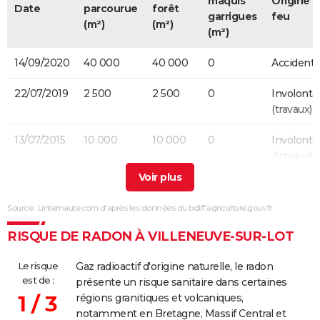
maquis
Origine 
Date
parcourue
forêt
garrigues
feu
(m²)
(m²)
(m²)
14/09/2020
40 000
40 000
0
Accidente
22/07/2019
2 500
2 500
0
Involonta
(travaux)
13/07/2015
10 000
10 000
0
Involonta
(travaux)
25/03/2012
1 000
1 000
0
Source : Linternaute.com d'après les données du bdiff.agriculture.gouv.fr
01/03/2012
30 000
30 000
0
RISQUE DE RADON À VILLENEUVE-SUR-LOT
27/08/2010
29 000
25 000
0
Le risque
Gaz radioactif d'origine naturelle, le radon
est de :
présente un risque sanitaire dans certaines
1 / 3
régions granitiques et volcaniques,
notamment en Bretagne, Massif Central et