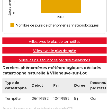
1
0
1982
Nombre de jours de phénomènes météorologiques
Villes avec le plus de tempêtes
Villes avec le plus de grêle
Villes les plus touchées par des avalanches
Derniers phénomènes météorologiques déclarés
catastrophe naturelle à Villeneuve-sur-Lot
Type de
Reconnue
Début
Fin
Durée
catastrophe
par l'état
Tempête
06/11/1982
10/11/1982
5 j
Oui
Source : Linternaute.com d'après les données de la CCR