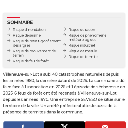
City break
Voyage de noces
Climat
Destinations
Voyage nature
Forum
+
PHOTO
GUIDES D'ACHAT
SOMMAIRE
Risque d’inondation
Risque de radon
BONS PLANS
Risque de séisme
Risque de phénomène
météorologique
Risque de retrait-gonflement
CARTE DE VOEUX
des argiles
Risque industriel
Risque de mouvement de
Risque de mérule
Carte Bonne année
Carte Pâques
Carte de Noël
Carte Saint-Valentin
Carte d'anniversaire
DICTIONNAIRE
terrain
Risque de termite
Risque de feu de forêt
Biographies
Expressions
Dictionnaire
Citations
Proverbes
PROGRAMME TV
Villeneuve-sur-Lot a subi 40 catastrophes naturelles depuis
COPAINS D'AVANT
les années 1980, la dernière datant de 2026. La commune a dû
faire face à 1 inondation en 2026 et 1 épisode de sécheresse en
Se connecter
Collèges
Universités
Service militaire
S'inscrire
Lycées
Primaires
Entreprises
Avis de recherche
AVIS DE DÉCÈS
2025. 6 feux de forêt ont été recensés à Villeneuve-sur-Lot
depuis les années 1970. Une entreprise SEVESO se situe sur le
FORUM
territoire de la ville. Un arrêté préfectoral atteste aussi de la
Lifestyle
Sport
Television
Cinema
Bricolage
Culture
Auto
Voyage
présence de termites dans la commune.