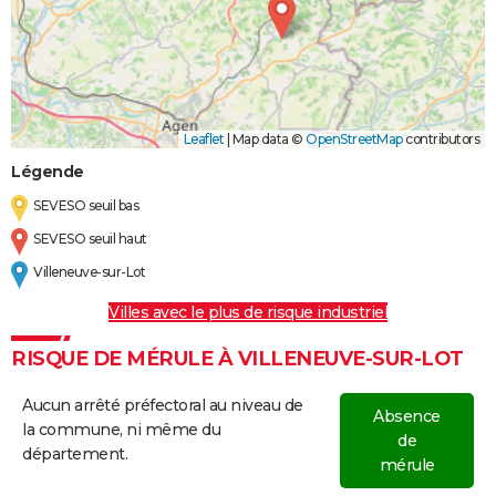
Leaflet
|
Map data ©
OpenStreetMap
contributors
Légende
SEVESO seuil bas
SEVESO seuil haut
Villeneuve-sur-Lot
Villes avec le plus de risque industriel
RISQUE DE MÉRULE À VILLENEUVE-SUR-LOT
Aucun arrêté préfectoral au niveau de
Absence
la commune, ni même du
de
département.
mérule