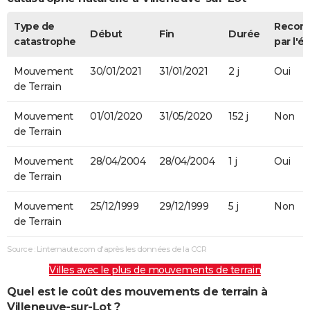
Sécheresse
01/05/1989
31/12/1990
610 j
Oui
Type de
Recon
Début
Fin
Durée
catastrophe
par l'ét
Mouvement
30/01/2021
31/01/2021
2 j
Oui
de Terrain
Mouvement
01/01/2020
31/05/2020
152 j
Non
de Terrain
Mouvement
28/04/2004
28/04/2004
1 j
Oui
de Terrain
Mouvement
25/12/1999
29/12/1999
5 j
Non
de Terrain
Source : Linternaute.com d'après les données de la CCR
Villes avec le plus de mouvements de terrain
Quel est le coût des mouvements de terrain à
Villeneuve-sur-Lot ?