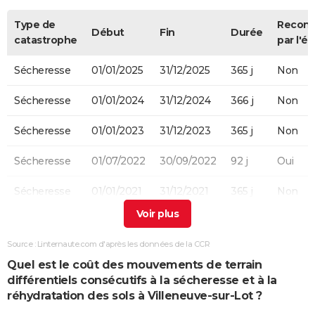
Type de
Recon
Début
Fin
Durée
catastrophe
par l'ét
Sécheresse
01/01/2025
31/12/2025
365 j
Non
Sécheresse
01/01/2024
31/12/2024
366 j
Non
Sécheresse
01/01/2023
31/12/2023
365 j
Non
Sécheresse
01/07/2022
30/09/2022
92 j
Oui
Sécheresse
01/01/2021
31/12/2021
365 j
Non
Sécheresse
01/01/2020
31/12/2020
366 j
Non
Source : Linternaute.com d'après les données de la CCR
Sécheresse
01/01/2019
31/12/2019
365 j
Non
Quel est le coût des mouvements de terrain
différentiels consécutifs à la sécheresse et à la
Sécheresse
01/07/2018
31/10/2018
123 j
Non
réhydratation des sols à Villeneuve-sur-Lot ?
Sécheresse
01/01/2017
30/09/2017
273 j
Oui