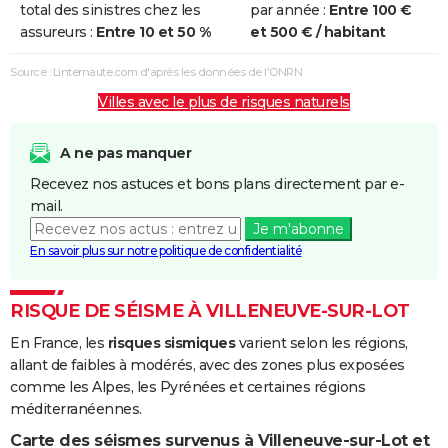
total des sinistres chez les
par année :
Entre 100 €
et/ou
assureurs :
Entre 10 et 50 %
et 500 € / habitant
Coulées de
Boue
Source : Linternaute.com d'après les données de l'ONRN
Villes avec le plus de risques naturels
Inondations
13/06/2015
13/06/2015
1 j
Oui
et/ou
Coulées de
A ne pas manquer
Boue
Recevez nos astuces et bons plans directement par e-
mail.
Inondations
24/01/2009
27/01/2009
4 j
Non
Je m'abonne
et/ou
En savoir plus sur notre politique de confidentialité
Coulées de
Boue
RISQUE DE SÉISME À VILLENEUVE-SUR-LOT
Inondations
25/05/2007
26/05/2007
2 j
Oui
En France, les
risques sismiques
varient selon les régions,
et/ou
allant de faibles à modérés, avec des zones plus exposées
Coulées de
comme les Alpes, les Pyrénées et certaines régions
Boue
méditerranéennes.
Inondations
05/12/2003
09/12/2003
5 j
Non
Carte des séismes survenus à Villeneuve-sur-Lot et