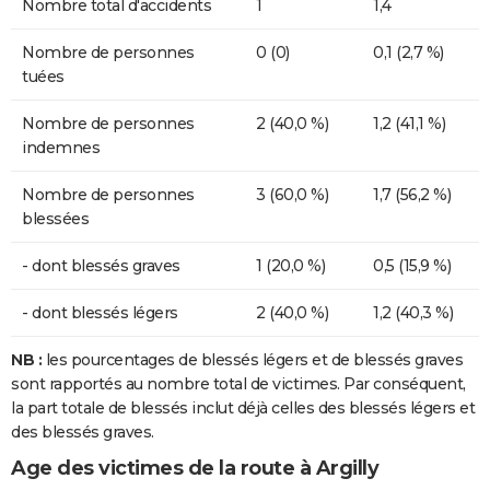
Nombre total d'accidents
1
1,4
Nombre de personnes
0 (0)
0,1 (2,7 %)
tuées
Nombre de personnes
2 (40,0 %)
1,2 (41,1 %)
indemnes
Nombre de personnes
3 (60,0 %)
1,7 (56,2 %)
blessées
- dont blessés graves
1 (20,0 %)
0,5 (15,9 %)
- dont blessés légers
2 (40,0 %)
1,2 (40,3 %)
NB :
les pourcentages de blessés légers et de blessés graves
sont rapportés au nombre total de victimes. Par conséquent,
la part totale de blessés inclut déjà celles des blessés légers et
des blessés graves.
Age des victimes de la route à Argilly