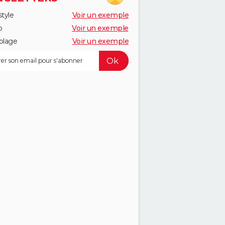
style
Voir un exemple
o
Voir un exemple
olage
Voir un exemple