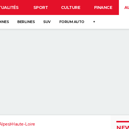
TUALITÉS
SPORT
CULTURE
FINANCE
A
DINES
BERLINES
SUV
FORUM AUTO
+
Alpes
Haute-Loire
NEW