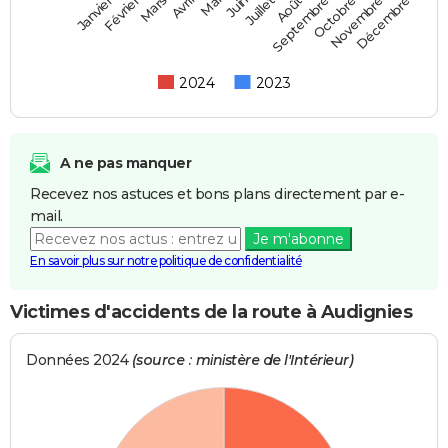
Février
Mai
Août
Novembre
Mars
Juin
Septembre
Décembre
Janvier
Avril
Juillet
Octobre
2024
2023
A ne pas manquer
Recevez nos astuces et bons plans directement par e-
mail.
Je m'abonne
En savoir plus sur notre politique de confidentialité
Victimes d'accidents de la route à Audignies
Données 2024
(source : ministère de l'Intérieur)