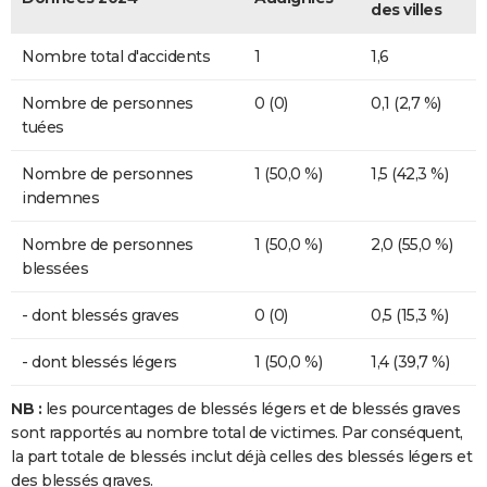
des villes
Nombre total d'accidents
1
1,6
Nombre de personnes
0 (0)
0,1 (2,7 %)
tuées
Nombre de personnes
1 (50,0 %)
1,5 (42,3 %)
indemnes
Nombre de personnes
1 (50,0 %)
2,0 (55,0 %)
blessées
- dont blessés graves
0 (0)
0,5 (15,3 %)
- dont blessés légers
1 (50,0 %)
1,4 (39,7 %)
NB :
les pourcentages de blessés légers et de blessés graves
sont rapportés au nombre total de victimes. Par conséquent,
la part totale de blessés inclut déjà celles des blessés légers et
des blessés graves.