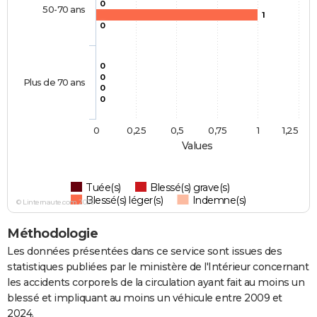
0
50-70 ans
1
0
0
0
Plus de 70 ans
0
0
0
0,25
0,5
0,75
1
1,25
Values
Tuée(s)
Blessé(s) grave(s)
Blessé(s) léger(s)
Indemne(s)
© Linternaute.com 2026
Méthodologie
Les données présentées dans ce service sont issues des
statistiques publiées par le ministère de l'Intérieur concernant
les accidents corporels de la circulation ayant fait au moins un
blessé et impliquant au moins un véhicule entre 2009 et
2024.