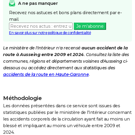
A ne pas manquer
City break
Voyage de noces
Climat
Destinations
Voyage nature
Forum
+
PHOTO
Recevez nos astuces et bons plans directement par e-
mail.
GUIDES D'ACHAT
Je m'abonne
BONS PLANS
En savoir plus sur notre politique de confidentialité
CARTE DE VOEUX
Le ministère de l'Intérieur n'a recensé
aucun accident de la
route à Ausseing entre 2009 et 2024
. Consultez la liste des
Carte Bonne année
Carte Pâques
Carte de Noël
Carte Saint-Valentin
Carte d'anniversaire
DICTIONNAIRE
communes, régions et départements voisines d'Ausseing ci-
Biographies
Expressions
Dictionnaire
Citations
Proverbes
dessous ou accédez directement aux statistiques des
PROGRAMME TV
accidents de la route en Haute-Garonne
.
COPAINS D'AVANT
Se connecter
Collèges
Universités
Service militaire
S'inscrire
Lycées
Primaires
Entreprises
Avis de recherche
AVIS DE DÉCÈS
Méthodologie
FORUM
Les données présentées dans ce service sont issues des
statistiques publiées par le ministère de l'Intérieur concernant
Lifestyle
Sport
Television
Cinema
Bricolage
Culture
Auto
Voyage
les accidents corporels de la circulation ayant fait au moins un
blessé et impliquant au moins un véhicule entre 2009 et
2024.