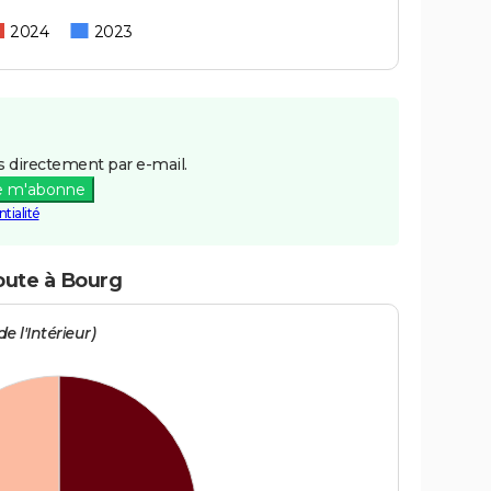
2024
2023
 directement par e-mail.
e m'abonne
tialité
route à Bourg
e l'Intérieur)