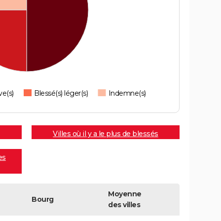
ve(s)
Blessé(s) léger(s)
Indemne(s)
Villes où il y a le plus de blessés
es
Moyenne
Bourg
des villes