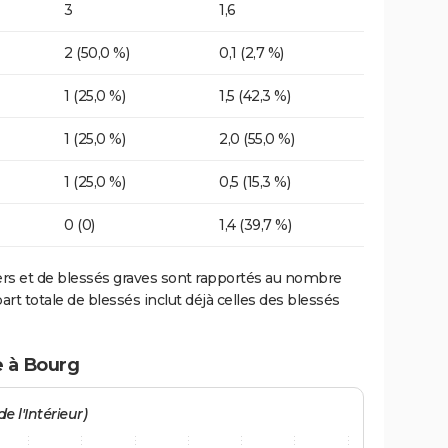
3
1,6
2 (50,0 %)
0,1 (2,7 %)
1 (25,0 %)
1,5 (42,3 %)
1 (25,0 %)
2,0 (55,0 %)
1 (25,0 %)
0,5 (15,3 %)
0 (0)
1,4 (39,7 %)
ers et de blessés graves sont rapportés au nombre
art totale de blessés inclut déjà celles des blessés
e à Bourg
e l'Intérieur)