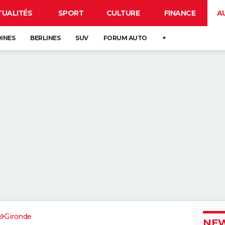
TUALITÉS
SPORT
CULTURE
FINANCE
A
DINES
BERLINES
SUV
FORUM AUTO
+
e
Gironde
NEW