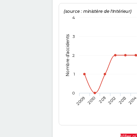
(source : ministère de l'Intérieur)
4
Nombre d'accidents
3
2
1
0
2009
2010
2011
2012
2013
201
Villes où