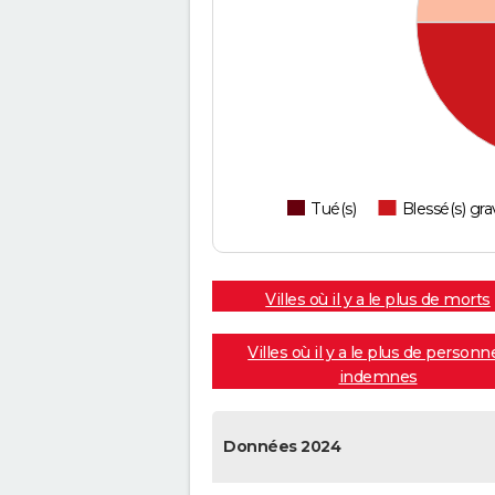
Tué(s)
Blessé(s) gra
Villes où il y a le plus de morts
Villes où il y a le plus de personn
indemnes
Données 2024