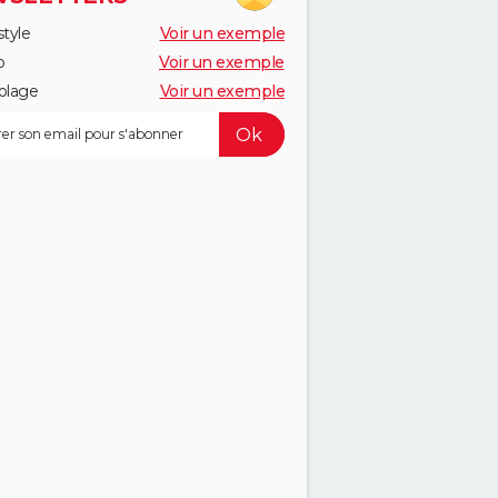
style
Voir un exemple
o
Voir un exemple
olage
Voir un exemple