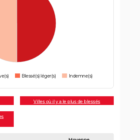
ve(s)
Blessé(s) léger(s)
Indemne(s)
Villes où il y a le plus de blessés
es
Moyenne