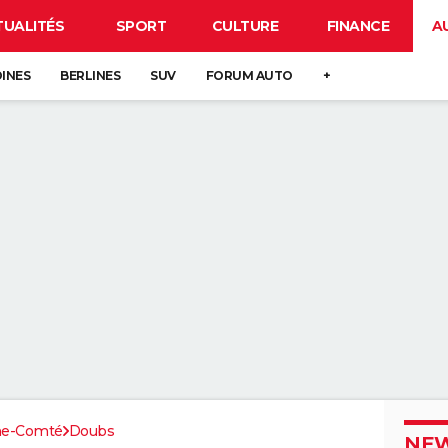
TUALITÉS
SPORT
CULTURE
FINANCE
A
DINES
BERLINES
SUV
FORUM AUTO
+
he-Comté
Doubs
NEW