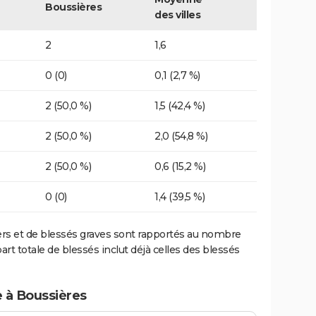
Boussières
des villes
2
1,6
0 (0)
0,1 (2,7 %)
2 (50,0 %)
1,5 (42,4 %)
2 (50,0 %)
2,0 (54,8 %)
2 (50,0 %)
0,6 (15,2 %)
0 (0)
1,4 (39,5 %)
ers et de blessés graves sont rapportés au nombre
art totale de blessés inclut déjà celles des blessés
e à Boussières