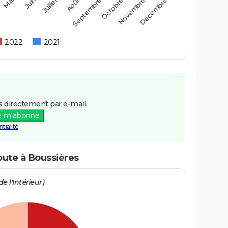
Mai
Août
Novembre
Juin
Septembre
Décembre
Juillet
Octobre
2022
2021
 directement par e-mail.
e m'abonne
tialité
oute à Boussières
e l'Intérieur)