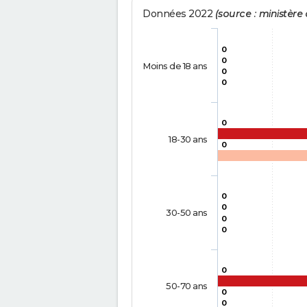
Données 2022
(source : ministère d
0
0
Moins de 18 ans
0
0
0
18-30 ans
0
0
0
30-50 ans
0
0
0
50-70 ans
0
0