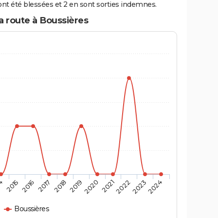
nt été blessées et 2 en sont sorties indemnes.
a route à Boussières
4
2015
2016
2017
2018
2019
2020
2021
2022
2023
2024
Boussières