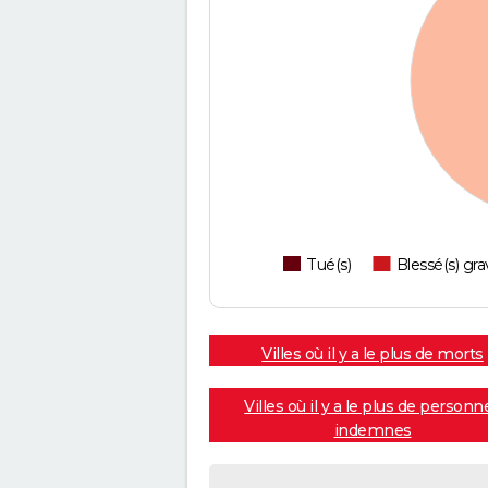
Tué(s)
Blessé(s) gra
Villes où il y a le plus de morts
Villes où il y a le plus de personn
indemnes