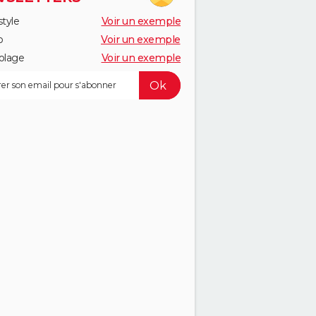
style
Voir un exemple
o
Voir un exemple
olage
Voir un exemple