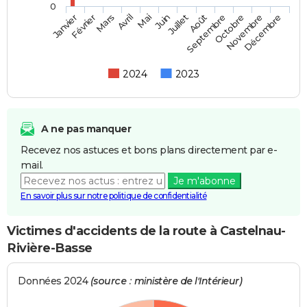
0
Février
Mai
Août
Novembre
Mars
Juin
Septembre
Décembre
Janvier
Avril
Juillet
Octobre
2024
2023
A ne pas manquer
Recevez nos astuces et bons plans directement par e-
mail.
Je m'abonne
En savoir plus sur notre politique de confidentialité
Victimes d'accidents de la route à Castelnau-
Rivière-Basse
Données 2024
(source : ministère de l'Intérieur)