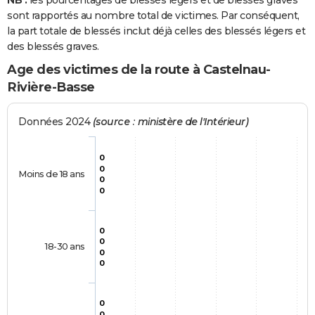
NB :
les pourcentages de blessés légers et de blessés graves
sont rapportés au nombre total de victimes. Par conséquent,
la part totale de blessés inclut déjà celles des blessés légers et
des blessés graves.
Age des victimes de la route à Castelnau-
Rivière-Basse
Données 2024
(source : ministère de l'Intérieur)
0
0
Moins de 18 ans
0
0
0
0
18-30 ans
0
0
0
0