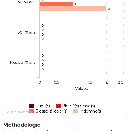
30-50 ans
1
2
0
0
50-70 ans
0
0
0
0
Plus de 70 ans
0
0
0
0,5
1
1,5
2
2,5
Values
Tuée(s)
Blessé(s) grave(s)
Blessé(s) léger(s)
Indemne(s)
© Linternaute.com 2026
Méthodologie