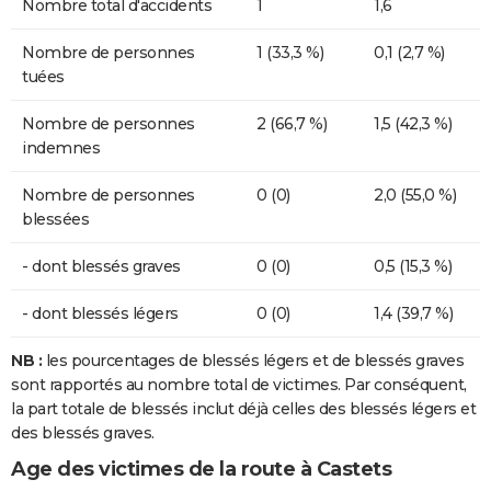
Nombre total d'accidents
1
1,6
Nombre de personnes
1 (33,3 %)
0,1 (2,7 %)
tuées
Nombre de personnes
2 (66,7 %)
1,5 (42,3 %)
indemnes
Nombre de personnes
0 (0)
2,0 (55,0 %)
blessées
- dont blessés graves
0 (0)
0,5 (15,3 %)
- dont blessés légers
0 (0)
1,4 (39,7 %)
NB :
les pourcentages de blessés légers et de blessés graves
sont rapportés au nombre total de victimes. Par conséquent,
la part totale de blessés inclut déjà celles des blessés légers et
des blessés graves.
Age des victimes de la route à Castets