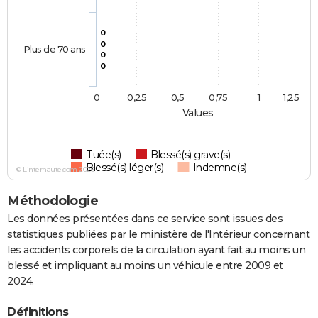
0
0
Plus de 70 ans
0
0
0
0,25
0,5
0,75
1
1,25
Values
Tuée(s)
Blessé(s) grave(s)
Blessé(s) léger(s)
Indemne(s)
© Linternaute.com 2026
Méthodologie
Les données présentées dans ce service sont issues des
statistiques publiées par le ministère de l'Intérieur concernant
les accidents corporels de la circulation ayant fait au moins un
blessé et impliquant au moins un véhicule entre 2009 et
2024.
Définitions