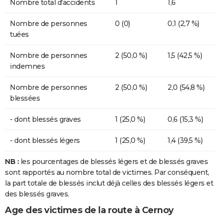
Nombre total d'accidents
1
1,6
Nombre de personnes
0 (0)
0,1 (2,7 %)
tuées
Nombre de personnes
2 (50,0 %)
1,5 (42,5 %)
indemnes
Nombre de personnes
2 (50,0 %)
2,0 (54,8 %)
blessées
- dont blessés graves
1 (25,0 %)
0,6 (15,3 %)
- dont blessés légers
1 (25,0 %)
1,4 (39,5 %)
NB :
les pourcentages de blessés légers et de blessés graves
sont rapportés au nombre total de victimes. Par conséquent,
la part totale de blessés inclut déjà celles des blessés légers et
des blessés graves.
Age des victimes de la route à Cernoy