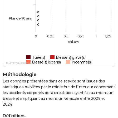
0
0
Plus de 70 ans
0
0
0
0,25
0,5
0,75
1
1,25
Values
Tuée(s)
Blessé(s) grave(s)
Blessé(s) léger(s)
Indemne(s)
© Linternaute.com 2026
Méthodologie
Les données présentées dans ce service sont issues des
statistiques publiées par le ministère de l'Intérieur concernant
les accidents corporels de la circulation ayant fait au moins un
blessé et impliquant au moins un véhicule entre 2009 et
2024.
Définitions