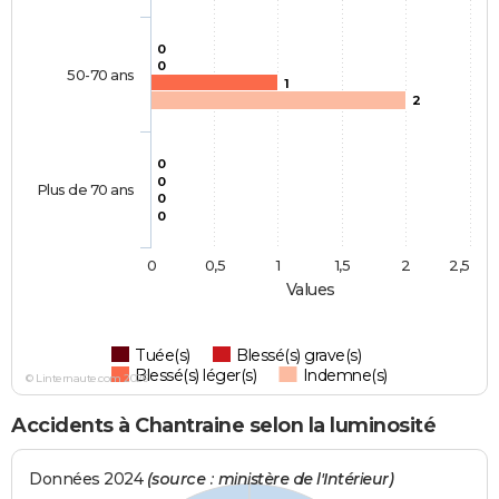
0
0
50-70 ans
1
2
0
0
Plus de 70 ans
0
0
0
0,5
1
1,5
2
2,5
Values
Tuée(s)
Blessé(s) grave(s)
Blessé(s) léger(s)
Indemne(s)
© Linternaute.com 2026
Accidents à Chantraine selon la luminosité
Données 2024
(source : ministère de l'Intérieur)