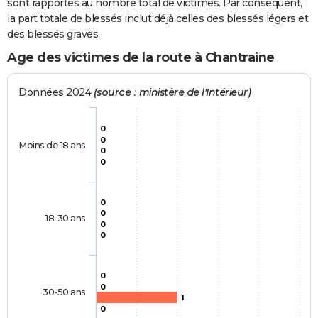
sont rapportés au nombre total de victimes. Par conséquent,
la part totale de blessés inclut déjà celles des blessés légers et
des blessés graves.
Age des victimes de la route à Chantraine
Données 2024
(source : ministère de l'Intérieur)
0
0
Moins de 18 ans
0
0
0
0
18-30 ans
0
0
0
0
30-50 ans
1
0