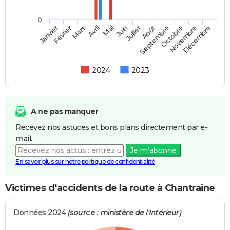
0
Février
Mai
Août
Novembre
Mars
Juin
Septembre
Décembre
Janvier
Avril
Juillet
Octobre
2024
2023
A ne pas manquer
Recevez nos astuces et bons plans directement par e-
mail.
Je m'abonne
En savoir plus sur notre politique de confidentialité
Victimes d'accidents de la route à Chantraine
Données 2024
(source : ministère de l'Intérieur)