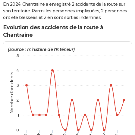
En 2024, Chantraine a enregistré 2 accidents de la route sur
City break
Voyage de noces
Climat
Destinations
Voyage nature
Forum
+
PHOTO
son territoire. Parmi les personnes impliquées, 2 personnes
ont été blessées et 2 en sont sorties indemnes.
GUIDES D'ACHAT
Evolution des accidents de la route à
BONS PLANS
Chantraine
CARTE DE VOEUX
(source : ministère de l'Intérieur)
Carte Bonne année
Carte Pâques
Carte de Noël
Carte Saint-Valentin
Carte d'anniversaire
5
DICTIONNAIRE
Biographies
Expressions
Dictionnaire
Citations
Proverbes
PROGRAMME TV
4
Nombre d'accidents
COPAINS D'AVANT
3
Se connecter
Collèges
Universités
Service militaire
S'inscrire
Lycées
Primaires
Entreprises
Avis de recherche
AVIS DE DÉCÈS
2
FORUM
1
Lifestyle
Sport
Television
Cinema
Bricolage
Culture
Auto
Voyage
0