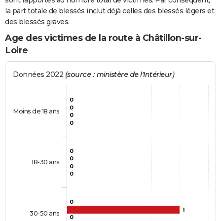
sont rapportés au nombre total de victimes. Par conséquent,
la part totale de blessés inclut déjà celles des blessés légers et
des blessés graves.
Age des victimes de la route à Châtillon-sur-
Loire
Données 2022
(source : ministère de l'Intérieur)
0
0
Moins de 18 ans
0
0
0
0
18-30 ans
0
0
0
1
30-50 ans
0