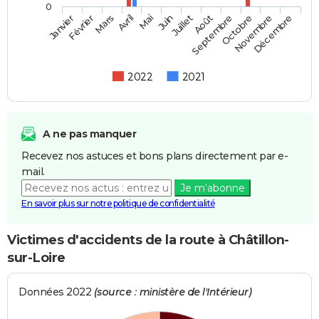
0
Février
Mai
Août
Novembre
Mars
Juin
Septembre
Décembre
Janvier
Avril
Juillet
Octobre
2022
2021
A ne pas manquer
Recevez nos astuces et bons plans directement par e-
mail.
Je m'abonne
En savoir plus sur notre politique de confidentialité
Victimes d'accidents de la route à Châtillon-
sur-Loire
Données 2022
(source : ministère de l'Intérieur)