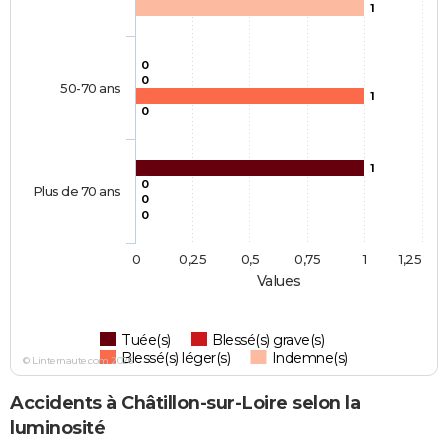
1
0
0
50-70 ans
1
0
1
0
Plus de 70 ans
0
0
0
0,25
0,5
0,75
1
1,25
Values
Tuée(s)
Blessé(s) grave(s)
Blessé(s) léger(s)
Indemne(s)
© Linternaute.com 2026
Accidents à Châtillon-sur-Loire selon la
luminosité