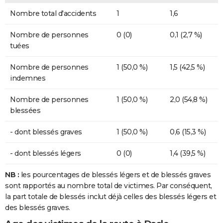
Nombre total d'accidents
1
1,6
Nombre de personnes
0 (0)
0,1 (2,7 %)
tuées
Nombre de personnes
1 (50,0 %)
1,5 (42,5 %)
indemnes
Nombre de personnes
1 (50,0 %)
2,0 (54,8 %)
blessées
- dont blessés graves
1 (50,0 %)
0,6 (15,3 %)
- dont blessés légers
0 (0)
1,4 (39,5 %)
NB :
les pourcentages de blessés légers et de blessés graves
sont rapportés au nombre total de victimes. Par conséquent,
la part totale de blessés inclut déjà celles des blessés légers et
des blessés graves.