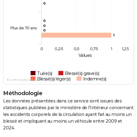
0
0
0
Plus de 70 ans
0
1
0
0,25
0,5
0,75
1
1,25
Values
Tuée(s)
Blessé(s) grave(s)
Blessé(s) léger(s)
Indemne(s)
© Linternaute.com 2026
Méthodologie
Les données présentées dans ce service sont issues des
statistiques publiées par le ministère de l'Intérieur concernant
les accidents corporels de la circulation ayant fait au moins un
blessé et impliquant au moins un véhicule entre 2009 et
2024.