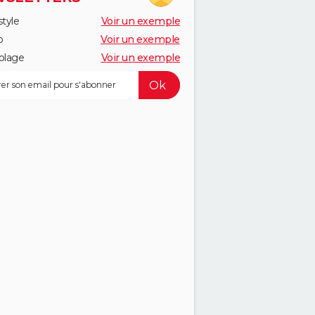
style
Voir un exemple
o
Voir un exemple
olage
Voir un exemple