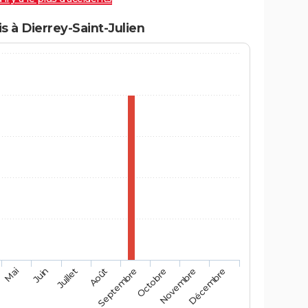
 à Dierrey-Saint-Julien
Mai
Août
Novembre
Juin
Septembre
Décembre
Juillet
Octobre