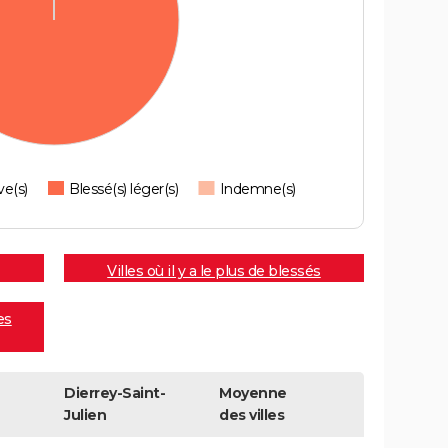
ve(s)
Blessé(s) léger(s)
Indemne(s)
Villes où il y a le plus de blessés
es
Dierrey-Saint-
Moyenne
Julien
des villes