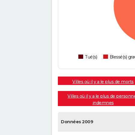
Tué(s)
Blessé(s) gra
Villes où il y a le plus de morts
Villes où il y a le plus de personn
indemnes
Données 2009