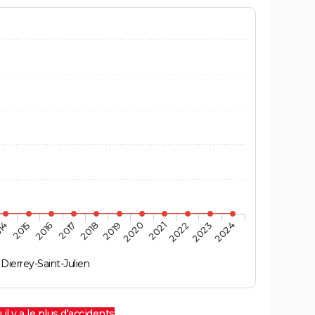
14
2015
2016
2017
2018
2019
2020
2021
2022
2023
2024
Dierrey-Saint-Julien
 il y a le plus d'accidents