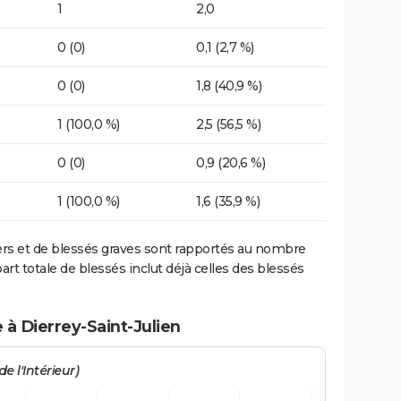
1
2,0
0 (0)
0,1 (2,7 %)
0 (0)
1,8 (40,9 %)
1 (100,0 %)
2,5 (56,5 %)
0 (0)
0,9 (20,6 %)
1 (100,0 %)
1,6 (35,9 %)
ers et de blessés graves sont rapportés au nombre
art totale de blessés inclut déjà celles des blessés
 à Dierrey-Saint-Julien
e l'Intérieur)