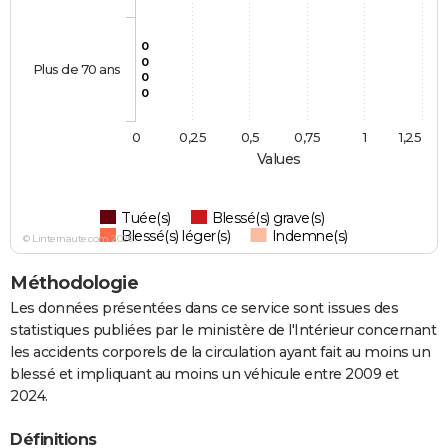
0
0
Plus de 70 ans
0
0
0
0,25
0,5
0,75
1
1,25
Values
Tuée(s)
Blessé(s) grave(s)
Blessé(s) léger(s)
Indemne(s)
© Linternaute.com 2026
Méthodologie
Les données présentées dans ce service sont issues des
statistiques publiées par le ministère de l'Intérieur concernant
les accidents corporels de la circulation ayant fait au moins un
blessé et impliquant au moins un véhicule entre 2009 et
2024.
Définitions