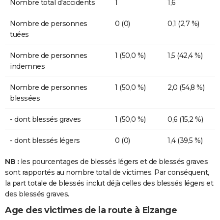
Nombre total d'accidents
1
1,6
Nombre de personnes
0 (0)
0,1 (2,7 %)
tuées
Nombre de personnes
1 (50,0 %)
1,5 (42,4 %)
indemnes
Nombre de personnes
1 (50,0 %)
2,0 (54,8 %)
blessées
- dont blessés graves
1 (50,0 %)
0,6 (15,2 %)
- dont blessés légers
0 (0)
1,4 (39,5 %)
NB :
les pourcentages de blessés légers et de blessés graves
sont rapportés au nombre total de victimes. Par conséquent,
la part totale de blessés inclut déjà celles des blessés légers et
des blessés graves.
Age des victimes de la route à Elzange