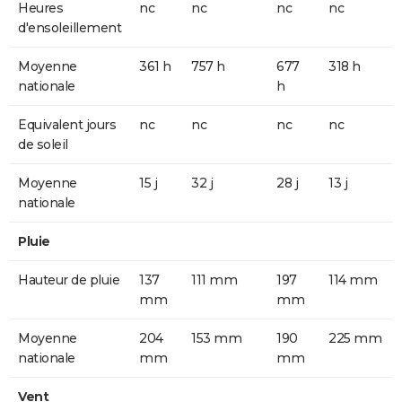
Heures
nc
nc
nc
nc
d'ensoleillement
Moyenne
361 h
757 h
677
318 h
nationale
h
Equivalent jours
nc
nc
nc
nc
de soleil
Moyenne
15 j
32 j
28 j
13 j
nationale
Pluie
Hauteur de pluie
137
111 mm
197
114 mm
mm
mm
Moyenne
204
153 mm
190
225 mm
nationale
mm
mm
Vent