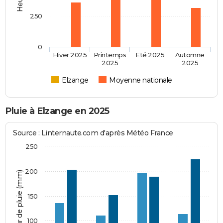
250
0
Hiver 2025
Printemps
Eté 2025
Automne
2025
2025
Elzange
Moyenne nationale
Pluie à Elzange en 2025
Source : Linternaute.com d'après Météo France
250
200
Hauteur de pluie (mm)
150
100