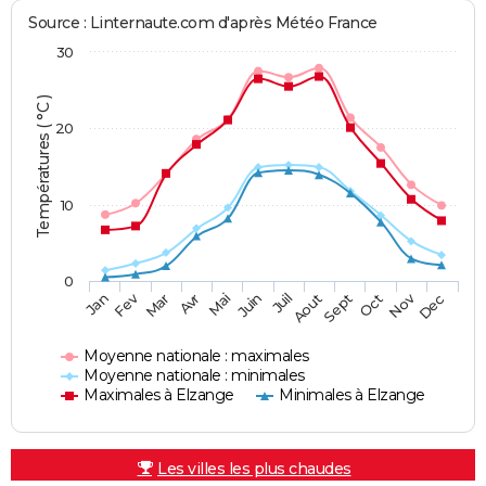
Source : Linternaute.com d'après Météo France
30
Températures ( °C )
20
10
0
Fev
Nov
Jan
Mar
Avr
Mai
Juin
Juil
Aout
Sept
Oct
Dec
Moyenne nationale : maximales
Moyenne nationale : minimales
Maximales à Elzange
Minimales à Elzange
Les villes les plus chaudes