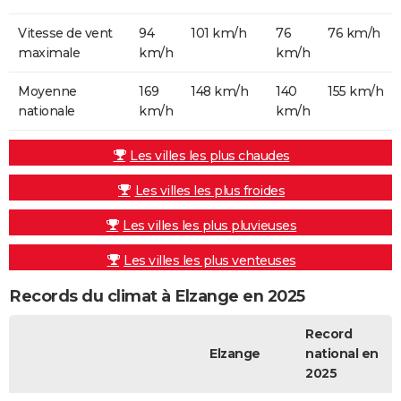
Vitesse de vent
94
101 km/h
76
76 km/h
maximale
km/h
km/h
Moyenne
169
148 km/h
140
155 km/h
nationale
km/h
km/h
Les villes les plus chaudes
Les villes les plus froides
Les villes les plus pluvieuses
Les villes les plus venteuses
Records du climat à Elzange en 2025
Record
Elzange
national en
2025