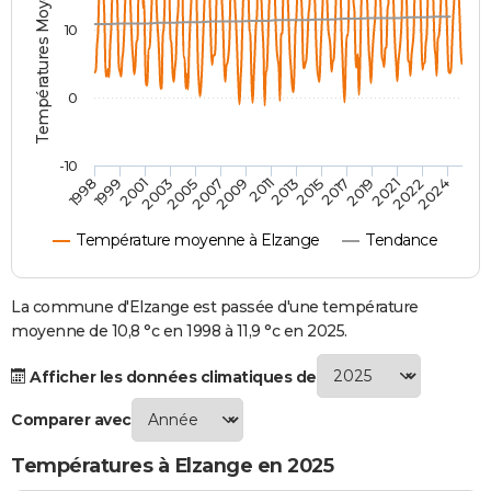
Températures Moyennes ( °C )
City break
Voyage de noces
Climat
Destinations
Voyage nature
Forum
+
PHOTO
10
GUIDES D'ACHAT
0
BONS PLANS
CARTE DE VOEUX
-10
1998
1999
2001
2003
2005
2007
2009
2011
2013
2015
2017
2019
2021
2022
2024
Carte Bonne année
Carte Pâques
Carte de Noël
Carte Saint-Valentin
Carte d'anniversaire
DICTIONNAIRE
Température moyenne à Elzange
Tendance
Biographies
Expressions
Dictionnaire
Citations
Proverbes
PROGRAMME TV
COPAINS D'AVANT
La commune d'Elzange est passée d'une température
moyenne de 10,8 °c en 1998 à 11,9 °c en 2025.
Se connecter
Collèges
Universités
Service militaire
S'inscrire
Lycées
Primaires
Entreprises
Avis de recherche
AVIS DE DÉCÈS
Afficher les données climatiques de
FORUM
Comparer avec
Lifestyle
Sport
Television
Cinema
Bricolage
Culture
Auto
Voyage
Températures à Elzange en 2025