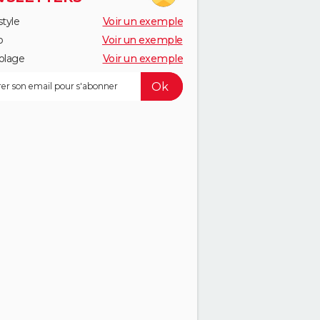
style
Voir un exemple
o
Voir un exemple
olage
Voir un exemple