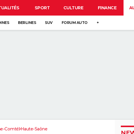
TUALITÉS
SPORT
CULTURE
FINANCE
A
DINES
BERLINES
SUV
FORUM AUTO
+
he-Comté
Haute-Saône
NEW