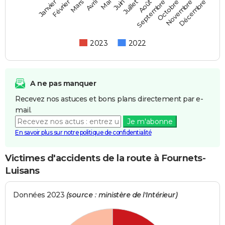
Février
Mai
Août
Novembre
Mars
Juin
Septembre
Décembre
Janvier
Avril
Juillet
Octobre
2023
2022
A ne pas manquer
Recevez nos astuces et bons plans directement par e-
mail.
Je m'abonne
En savoir plus sur notre politique de confidentialité
Victimes d'accidents de la route à Fournets-
Luisans
Données 2023
(source : ministère de l'Intérieur)