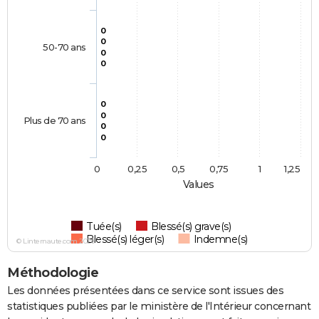
0
0
50-70 ans
0
0
0
0
Plus de 70 ans
0
0
0
0,25
0,5
0,75
1
1,25
Values
Tuée(s)
Blessé(s) grave(s)
Blessé(s) léger(s)
Indemne(s)
© Linternaute.com 2026
Méthodologie
Les données présentées dans ce service sont issues des
statistiques publiées par le ministère de l'Intérieur concernant