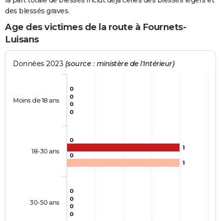
la part totale de blessés inclut déjà celles des blessés légers et
des blessés graves.
Age des victimes de la route à Fournets-
Luisans
Données 2023
(source : ministère de l'Intérieur)
0
0
Moins de 18 ans
0
0
0
1
18-30 ans
0
1
0
0
30-50 ans
0
0