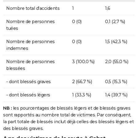
Nombre total d'accidents
1
1,6
Nombre de personnes
0 (0)
0,1 (2,7 %)
tuées
Nombre de personnes
0 (0)
1,5 (42,3 %)
indemnes
Nombre de personnes
3 (100,0 %)
2,0 (55,0 %)
blessées
- dont blessés graves
2 (66,7 %)
0,5 (15,3 %)
- dont blessés légers
1 (33,3 %)
1,4 (39,7 %)
NB :
les pourcentages de blessés légers et de blessés graves
sont rapportés au nombre total de victimes. Par conséquent,
la part totale de blessés inclut déjà celles des blessés légers et
des blessés graves.