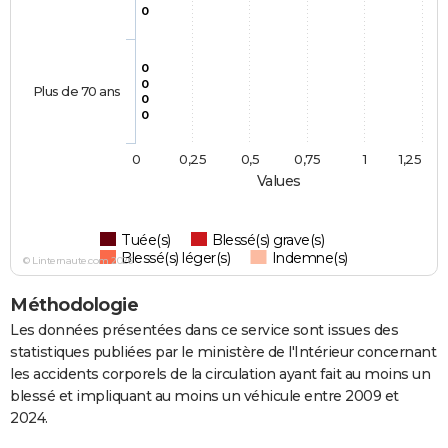
0
0
0
Plus de 70 ans
0
0
0
0,25
0,5
0,75
1
1,25
Values
Tuée(s)
Blessé(s) grave(s)
Blessé(s) léger(s)
Indemne(s)
© Linternaute.com 2026
Méthodologie
Les données présentées dans ce service sont issues des
statistiques publiées par le ministère de l'Intérieur concernant
les accidents corporels de la circulation ayant fait au moins un
blessé et impliquant au moins un véhicule entre 2009 et
2024.