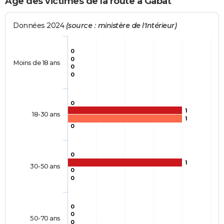
Age des victimes de la route à Gabat
Données 2024
(source : ministère de l'Intérieur)
0
0
Moins de 18 ans
0
0
0
1
18-30 ans
1
0
0
1
30-50 ans
0
0
0
0
50-70 ans
0