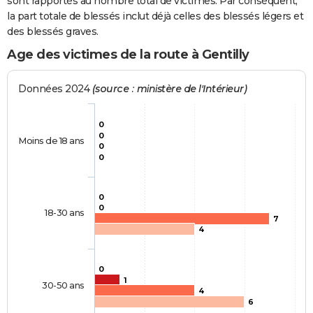
sont rapportés au nombre total de victimes. Par conséquent,
la part totale de blessés inclut déjà celles des blessés légers et
des blessés graves.
Age des victimes de la route à Gentilly
Données 2024
(source : ministère de l'Intérieur)
0
0
Moins de 18 ans
0
0
0
0
18-30 ans
7
4
0
1
30-50 ans
4
6