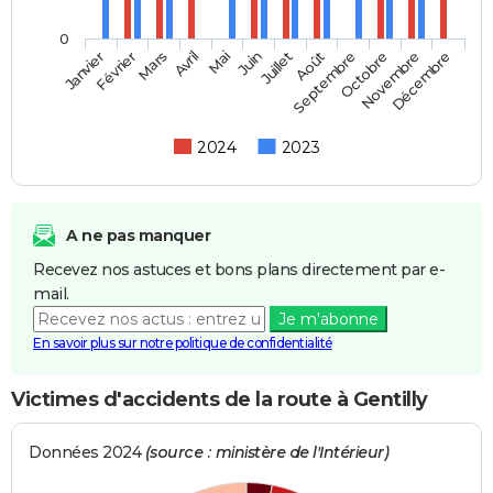
0
Février
Mai
Août
Novembre
Janvier
Avril
Juillet
Octobre
Mars
Juin
Septembre
Décembre
2024
2023
A ne pas manquer
Recevez nos astuces et bons plans directement par e-
mail.
Je m'abonne
En savoir plus sur notre politique de confidentialité
Victimes d'accidents de la route à Gentilly
Données 2024
(source : ministère de l'Intérieur)