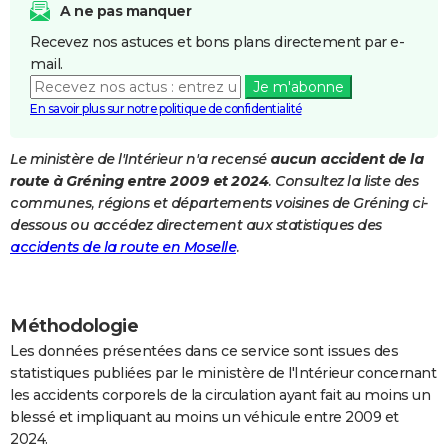
A ne pas manquer
City break
Voyage de noces
Climat
Destinations
Voyage nature
Forum
+
PHOTO
Recevez nos astuces et bons plans directement par e-
mail.
GUIDES D'ACHAT
Je m'abonne
BONS PLANS
En savoir plus sur notre politique de confidentialité
CARTE DE VOEUX
Le ministère de l'Intérieur n'a recensé
aucun accident de la
route à Gréning entre 2009 et 2024
. Consultez la liste des
Carte Bonne année
Carte Pâques
Carte de Noël
Carte Saint-Valentin
Carte d'anniversaire
DICTIONNAIRE
communes, régions et départements voisines de Gréning ci-
Biographies
Expressions
Dictionnaire
Citations
Proverbes
dessous ou accédez directement aux statistiques des
PROGRAMME TV
accidents de la route en Moselle
.
COPAINS D'AVANT
Se connecter
Collèges
Universités
Service militaire
S'inscrire
Lycées
Primaires
Entreprises
Avis de recherche
AVIS DE DÉCÈS
Méthodologie
FORUM
Les données présentées dans ce service sont issues des
statistiques publiées par le ministère de l'Intérieur concernant
Lifestyle
Sport
Television
Cinema
Bricolage
Culture
Auto
Voyage
les accidents corporels de la circulation ayant fait au moins un
blessé et impliquant au moins un véhicule entre 2009 et
2024.