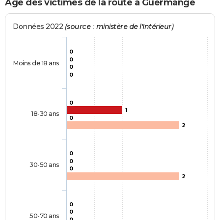
Age des victimes de la route à Guermange
Données 2022
(source : ministère de l'Intérieur)
0
0
Moins de 18 ans
0
0
0
1
18-30 ans
0
2
0
0
30-50 ans
0
2
0
0
50-70 ans
0