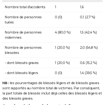
Nombre total d'accidents
1
1,6
Nombre de personnes
0 (0)
0,1 (2,7 %)
tuées
Nombre de personnes
4 (80,0 %)
1,5 (42,4 %)
indemnes
Nombre de personnes
1 (20,0 %)
2,0 (54,8 %)
blessées
- dont blessés graves
1 (20,0 %)
0,6 (15,2 %)
- dont blessés légers
0 (0)
1,4 (39,5 %)
NB :
les pourcentages de blessés légers et de blessés graves
sont rapportés au nombre total de victimes. Par conséquent,
la part totale de blessés inclut déjà celles des blessés légers et
des blessés graves.