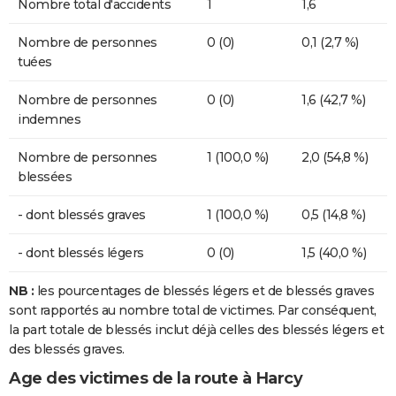
Nombre total d'accidents
1
1,6
Nombre de personnes
0 (0)
0,1 (2,7 %)
tuées
Nombre de personnes
0 (0)
1,6 (42,7 %)
indemnes
Nombre de personnes
1 (100,0 %)
2,0 (54,8 %)
blessées
- dont blessés graves
1 (100,0 %)
0,5 (14,8 %)
- dont blessés légers
0 (0)
1,5 (40,0 %)
NB :
les pourcentages de blessés légers et de blessés graves
sont rapportés au nombre total de victimes. Par conséquent,
la part totale de blessés inclut déjà celles des blessés légers et
des blessés graves.
Age des victimes de la route à Harcy