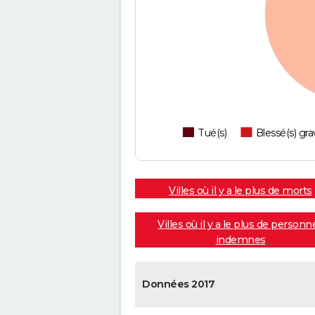
Tué(s)
Blessé(s) gra
Villes où il y a le plus de morts
Villes où il y a le plus de personn
indemnes
Données 2017