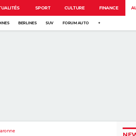
TUALITÉS
SPORT
CULTURE
FINANCE
A
DINES
BERLINES
SUV
FORUM AUTO
+
aronne
NEW