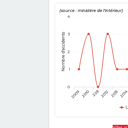
(source : ministère de l'Intérieur)
4
Nombre d'accidents
3
2
1
0
2009
2010
2011
2012
2013
201
L
Villes où