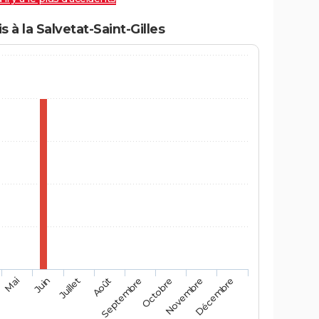
à la Salvetat-Saint-Gilles
Mai
Août
Novembre
Juin
Septembre
Décembre
Juillet
Octobre