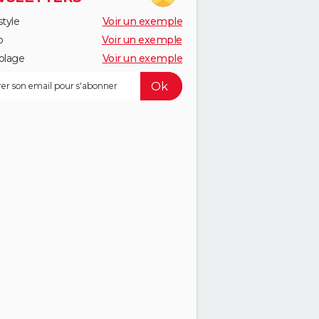
style
Voir un exemple
o
Voir un exemple
olage
Voir un exemple