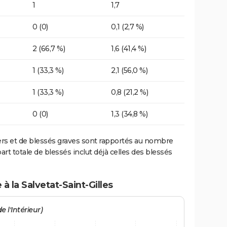
1
1,7
0 (0)
0,1 (2,7 %)
2 (66,7 %)
1,6 (41,4 %)
1 (33,3 %)
2,1 (56,0 %)
1 (33,3 %)
0,8 (21,2 %)
0 (0)
1,3 (34,8 %)
ers et de blessés graves sont rapportés au nombre
art totale de blessés inclut déjà celles des blessés
à la Salvetat-Saint-Gilles
e l'Intérieur)