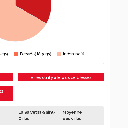
ve(s)
Blessé(s) léger(s)
Indemne(s)
Villes où il y a le plus de blessés
es
La Salvetat-Saint-
Moyenne
Gilles
des villes