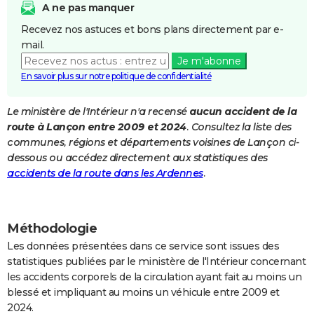
A ne pas manquer
City break
Voyage de noces
Climat
Destinations
Voyage nature
Forum
+
PHOTO
Recevez nos astuces et bons plans directement par e-
mail.
GUIDES D'ACHAT
Je m'abonne
BONS PLANS
En savoir plus sur notre politique de confidentialité
CARTE DE VOEUX
Le ministère de l'Intérieur n'a recensé
aucun accident de la
route à Lançon entre 2009 et 2024
. Consultez la liste des
Carte Bonne année
Carte Pâques
Carte de Noël
Carte Saint-Valentin
Carte d'anniversaire
DICTIONNAIRE
communes, régions et départements voisines de Lançon ci-
Biographies
Expressions
Dictionnaire
Citations
Proverbes
dessous ou accédez directement aux statistiques des
PROGRAMME TV
accidents de la route dans les Ardennes
.
COPAINS D'AVANT
Se connecter
Collèges
Universités
Service militaire
S'inscrire
Lycées
Primaires
Entreprises
Avis de recherche
AVIS DE DÉCÈS
Méthodologie
FORUM
Les données présentées dans ce service sont issues des
statistiques publiées par le ministère de l'Intérieur concernant
Lifestyle
Sport
Television
Cinema
Bricolage
Culture
Auto
Voyage
les accidents corporels de la circulation ayant fait au moins un
blessé et impliquant au moins un véhicule entre 2009 et
2024.