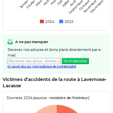
Février
Mai
Août
Novembre
Mars
Juin
Septembre
Décembre
Janvier
Avril
Juillet
Octobre
2024
2023
A ne pas manquer
Recevez nos astuces et bons plans directement par e-
mail.
Je m'abonne
En savoir plus sur notre politique de confidentialité
Victimes d'accidents de la route à Lavernose-
Lacasse
Données 2024
(source : ministère de l'Intérieur)