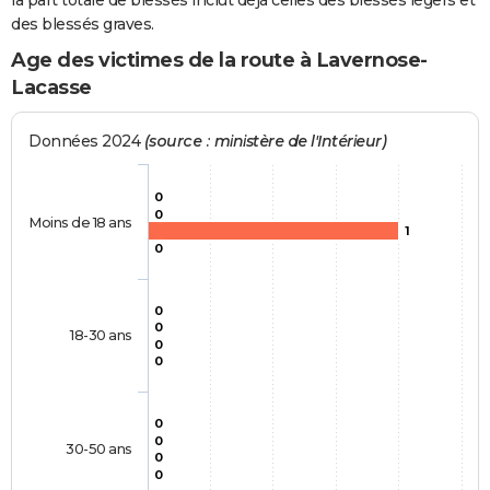
la part totale de blessés inclut déjà celles des blessés légers et
des blessés graves.
Age des victimes de la route à Lavernose-
Lacasse
Données 2024
(source : ministère de l'Intérieur)
0
0
Moins de 18 ans
1
0
0
0
18-30 ans
0
0
0
0
30-50 ans
0
0