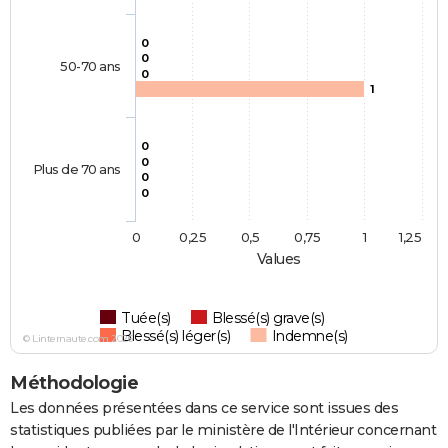
0
0
50-70 ans
0
1
0
0
Plus de 70 ans
0
0
0
0,25
0,5
0,75
1
1,25
Values
Tuée(s)
Blessé(s) grave(s)
Blessé(s) léger(s)
Indemne(s)
© Linternaute.com 2026
Méthodologie
Les données présentées dans ce service sont issues des
statistiques publiées par le ministère de l'Intérieur concernant