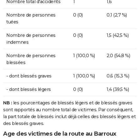
Nombre total d'accidents
1
1,6
Nombre de personnes
0 (0)
0,1 (2,7 %)
tuées
Nombre de personnes
0 (0)
1,5 (42,5 %)
indemnes
Nombre de personnes
1 (100,0 %)
2,0 (54,8 %)
blessées
- dont blessés graves
1 (100,0 %)
0,6 (15,3 %)
- dont blessés légers
0 (0)
1,4 (39,5 %)
NB :
les pourcentages de blessés légers et de blessés graves
sont rapportés au nombre total de victimes. Par conséquent,
la part totale de blessés inclut déjà celles des blessés légers et
des blessés graves.
Age des victimes de la route au Barroux