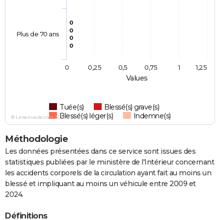
0
0
Plus de 70 ans
0
0
0
0,25
0,5
0,75
1
1,25
Values
Tuée(s)
Blessé(s) grave(s)
Blessé(s) léger(s)
Indemne(s)
© Linternaute.com 2026
Méthodologie
Les données présentées dans ce service sont issues des
statistiques publiées par le ministère de l'Intérieur concernant
les accidents corporels de la circulation ayant fait au moins un
blessé et impliquant au moins un véhicule entre 2009 et
2024.
Définitions