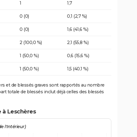
1
1,7
0 (0)
0,1 (2,7 %)
0 (0)
1,6 (41,6 %)
2 (100,0 %)
2,1 (55,8 %)
1 (50,0 %)
0,6 (15,6 %)
1 (50,0 %)
1,5 (40,1 %)
ers et de blessés graves sont rapportés au nombre
art totale de blessés inclut déjà celles des blessés
e à Leschères
e l'Intérieur)