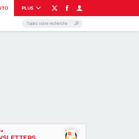
UTO
PLUS
AUTO
HIGH-TECH
BRICOLAGE
WEEK-END
LIFESTYLE
SANTE
VOYAGE
PHOTO
GUIDES D'ACHAT
BONS PLANS
CARTE DE VOEUX
DICTIONNAIRE
PROGRAMME TV
COPAINS D'AVANT
AVIS DE DÉCÈS
FORUM
Connexion
S'inscrire
Rechercher
SLETTERS