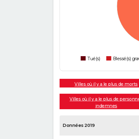
Tué(s)
Blessé(s) gra
Villes où il y a le plus de morts
Villes où il y a le plus de personn
indemnes
Données 2019