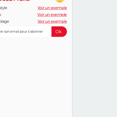
style
Voir un exemple
o
Voir un exemple
olage
Voir un exemple