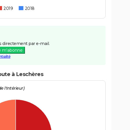
2019
2018
 directement par e-mail.
e m'abonne
tialité
route à Leschères
e l'Intérieur)