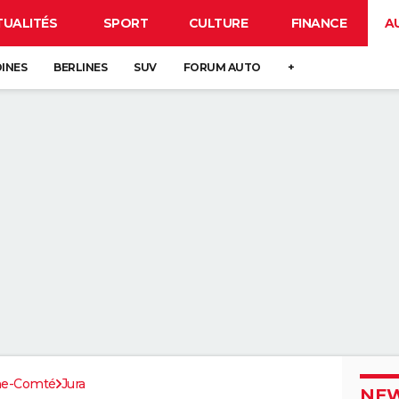
TUALITÉS
SPORT
CULTURE
FINANCE
A
DINES
BERLINES
SUV
FORUM AUTO
+
he-Comté
Jura
NEW