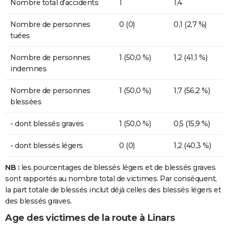
Nombre total d'accidents
1
1,4
Nombre de personnes
0 (0)
0,1 (2,7 %)
tuées
Nombre de personnes
1 (50,0 %)
1,2 (41,1 %)
indemnes
Nombre de personnes
1 (50,0 %)
1,7 (56,2 %)
blessées
- dont blessés graves
1 (50,0 %)
0,5 (15,9 %)
- dont blessés légers
0 (0)
1,2 (40,3 %)
NB :
les pourcentages de blessés légers et de blessés graves
sont rapportés au nombre total de victimes. Par conséquent,
la part totale de blessés inclut déjà celles des blessés légers et
des blessés graves.
Age des victimes de la route à Linars