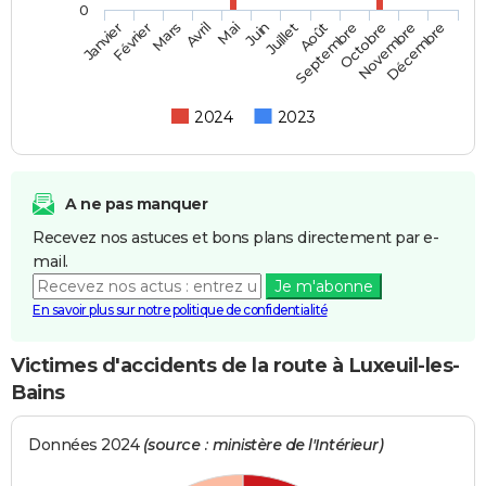
0
Février
Mai
Août
Novembre
Mars
Juin
Septembre
Décembre
Janvier
Avril
Juillet
Octobre
2024
2023
A ne pas manquer
Recevez nos astuces et bons plans directement par e-
mail.
Je m'abonne
En savoir plus sur notre politique de confidentialité
Victimes d'accidents de la route à Luxeuil-les-
Bains
Données 2024
(source : ministère de l'Intérieur)