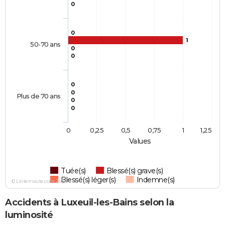
0
0
1
50-70 ans
0
0
0
0
Plus de 70 ans
0
0
0
0,25
0,5
0,75
1
1,25
Values
Tuée(s)
Blessé(s) grave(s)
Blessé(s) léger(s)
Indemne(s)
© Linternaute.com 2026
Accidents à Luxeuil-les-Bains selon la
luminosité