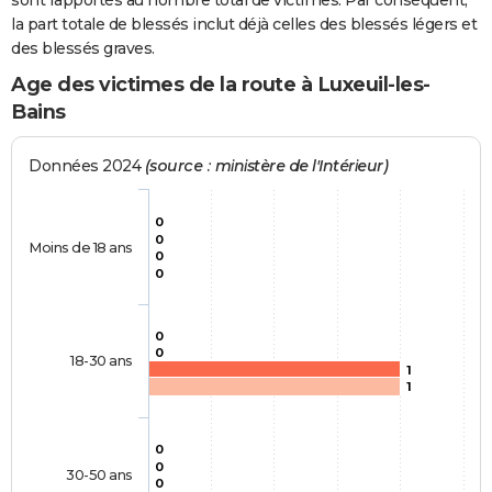
sont rapportés au nombre total de victimes. Par conséquent,
la part totale de blessés inclut déjà celles des blessés légers et
des blessés graves.
Age des victimes de la route à Luxeuil-les-
Bains
Données 2024
(source : ministère de l'Intérieur)
0
0
Moins de 18 ans
0
0
0
0
18-30 ans
1
1
0
0
30-50 ans
0