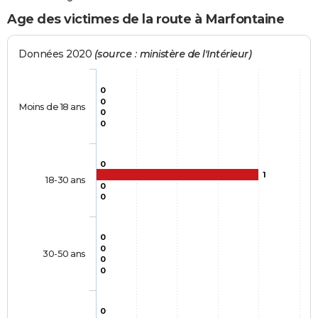
Age des victimes de la route à Marfontaine
Données 2020
(source : ministère de l'Intérieur)
0
0
Moins de 18 ans
0
0
0
1
18-30 ans
0
0
0
0
30-50 ans
0
0
0