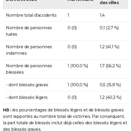
des villes
Nombre total d'accidents
1
1,4
Nombre de personnes
0 (0)
0,1 (2,7 %)
tuées
Nombre de personnes
0 (0)
1,2 (41,1 %)
indemnes
Nombre de personnes
1 (100,0 %)
1,7 (56,2 %)
blessées
- dont blessés graves
1 (100,0 %)
0,5 (15,9 %)
- dont blessés légers
0 (0)
1,2 (40,3 %)
NB :
les pourcentages de blessés légers et de blessés graves
sont rapportés au nombre total de victimes. Par conséquent,
la part totale de blessés inclut déjà celles des blessés légers et
des blessés graves.