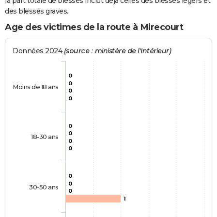
la part totale de blessés inclut déjà celles des blessés légers et
des blessés graves.
Age des victimes de la route à Mirecourt
Données 2024
(source : ministère de l'Intérieur)
0
0
Moins de 18 ans
0
0
0
0
18-30 ans
0
0
0
0
30-50 ans
0
1