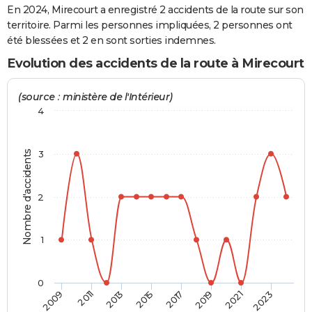
En 2024, Mirecourt a enregistré 2 accidents de la route sur son
City break
Voyage de noces
Climat
Destinations
Voyage nature
Forum
+
PHOTO
territoire. Parmi les personnes impliquées, 2 personnes ont
été blessées et 2 en sont sorties indemnes.
GUIDES D'ACHAT
Evolution des accidents de la route à Mirecourt
BONS PLANS
(source : ministère de l'Intérieur)
CARTE DE VOEUX
4
Carte Bonne année
Carte Pâques
Carte de Noël
Carte Saint-Valentin
Carte d'anniversaire
DICTIONNAIRE
Nombre d'accidents
3
Biographies
Expressions
Dictionnaire
Citations
Proverbes
PROGRAMME TV
COPAINS D'AVANT
2
Se connecter
Collèges
Universités
Service militaire
S'inscrire
Lycées
Primaires
Entreprises
Avis de recherche
AVIS DE DÉCÈS
1
FORUM
Lifestyle
Sport
Television
Cinema
Bricolage
Culture
Auto
Voyage
0
2009
2011
2013
2015
2017
2019
2021
2023