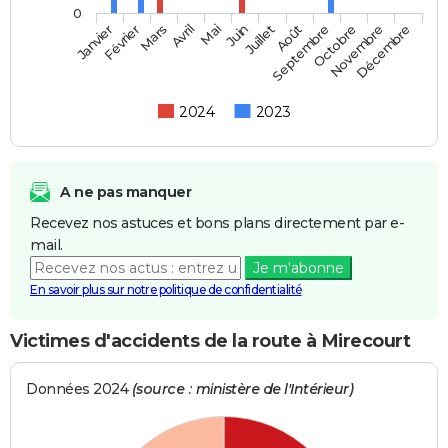
0
Février
Mai
Août
Novembre
Mars
Juin
Septembre
Décembre
Janvier
Avril
Juillet
Octobre
2024
2023
A ne pas manquer
Recevez nos astuces et bons plans directement par e-
mail.
Je m'abonne
En savoir plus sur notre politique de confidentialité
Victimes d'accidents de la route à Mirecourt
Données 2024
(source : ministère de l'Intérieur)