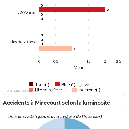
0
2
50-70 ans
0
0
0
0
Plus de 70 ans
0
1
0
0,5
1
1,5
2
2,5
Values
Tuée(s)
Blessé(s) grave(s)
Blessé(s) léger(s)
Indemne(s)
© Linternaute.com 2026
Accidents à Mirecourt selon la luminosité
Données 2024
(source : ministère de l'Intérieur)