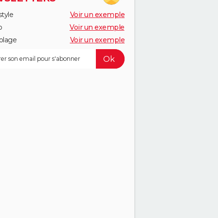
style
Voir un exemple
o
Voir un exemple
olage
Voir un exemple