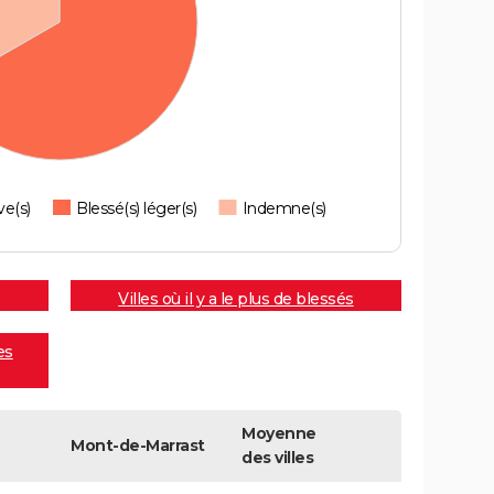
ve(s)
Blessé(s) léger(s)
Indemne(s)
Villes où il y a le plus de blessés
es
Moyenne
Mont-de-Marrast
des villes