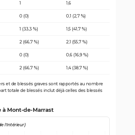
1
1,6
0 (0)
0,1 (2,7 %)
1 (33,3 %)
1,5 (41,7 %)
2 (66,7 %)
2,1 (55,7 %)
0 (0)
0,6 (16,9 %)
2 (66,7 %)
1,4 (38,7 %)
ers et de blessés graves sont rapportés au nombre
art totale de blessés inclut déjà celles des blessés
e à Mont-de-Marrast
e l'Intérieur)