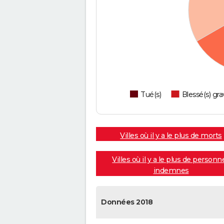
Tué(s)
Blessé(s) gra
Villes où il y a le plus de morts
Villes où il y a le plus de personn
indemnes
Données 2018