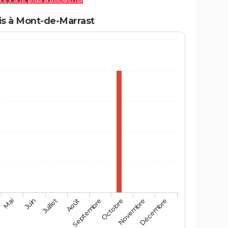
s à Mont-de-Marrast
Mai
Août
Novembre
Juin
Septembre
Décembre
Juillet
Octobre