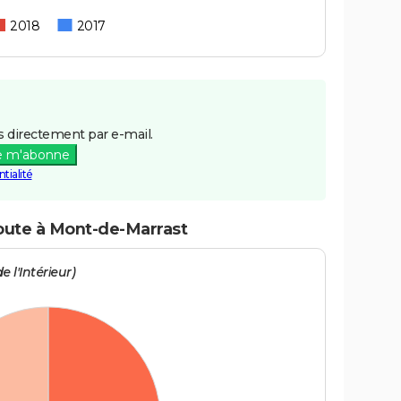
2018
2017
 directement par e-mail.
e m'abonne
tialité
route à Mont-de-Marrast
e l'Intérieur)