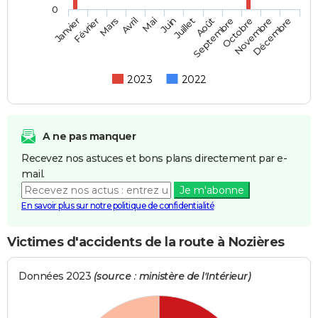
0
Février
Mai
Août
Novembre
Mars
Juin
Septembre
Décembre
Janvier
Avril
Juillet
Octobre
2023
2022
A ne pas manquer
Recevez nos astuces et bons plans directement par e-
mail.
Je m'abonne
En savoir plus sur notre politique de confidentialité
Victimes d'accidents de la route à Nozières
Données 2023
(source : ministère de l'Intérieur)