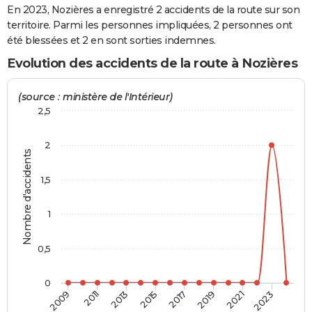
En 2023, Nozières a enregistré 2 accidents de la route sur son
City break
Voyage de noces
Climat
Destinations
Voyage nature
Forum
+
PHOTO
territoire. Parmi les personnes impliquées, 2 personnes ont
été blessées et 2 en sont sorties indemnes.
GUIDES D'ACHAT
Evolution des accidents de la route à Nozières
BONS PLANS
(source : ministère de l'Intérieur)
CARTE DE VOEUX
2,5
Carte Bonne année
Carte Pâques
Carte de Noël
Carte Saint-Valentin
Carte d'anniversaire
DICTIONNAIRE
2
Nombre d'accidents
Biographies
Expressions
Dictionnaire
Citations
Proverbes
PROGRAMME TV
1,5
COPAINS D'AVANT
Se connecter
Collèges
Universités
Service militaire
S'inscrire
Lycées
Primaires
Entreprises
Avis de recherche
1
AVIS DE DÉCÈS
FORUM
0,5
Lifestyle
Sport
Television
Cinema
Bricolage
Culture
Auto
Voyage
0
2009
2011
2013
2015
2017
2019
2021
2023