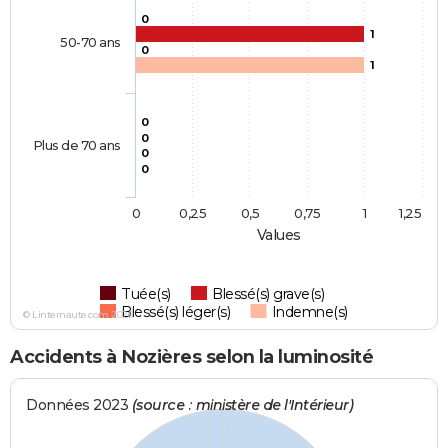
0
1
50-70 ans
0
1
0
0
Plus de 70 ans
0
0
0
0,25
0,5
0,75
1
1,25
Values
Tuée(s)
Blessé(s) grave(s)
Blessé(s) léger(s)
Indemne(s)
© Linternaute.com 2026
Accidents à Nozières selon la luminosité
Données 2023
(source : ministère de l'Intérieur)