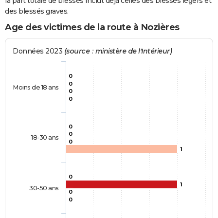
la part totale de blessés inclut déjà celles des blessés légers et
des blessés graves.
Age des victimes de la route à Nozières
Données 2023
(source : ministère de l'Intérieur)
0
0
Moins de 18 ans
0
0
0
0
18-30 ans
0
1
0
1
30-50 ans
0
0