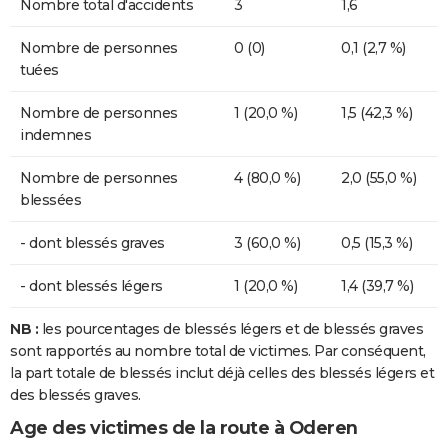
Nombre total d'accidents
3
1,6
Nombre de personnes
0 (0)
0,1 (2,7 %)
tuées
Nombre de personnes
1 (20,0 %)
1,5 (42,3 %)
indemnes
Nombre de personnes
4 (80,0 %)
2,0 (55,0 %)
blessées
- dont blessés graves
3 (60,0 %)
0,5 (15,3 %)
- dont blessés légers
1 (20,0 %)
1,4 (39,7 %)
NB :
les pourcentages de blessés légers et de blessés graves
sont rapportés au nombre total de victimes. Par conséquent,
la part totale de blessés inclut déjà celles des blessés légers et
des blessés graves.
Age des victimes de la route à Oderen