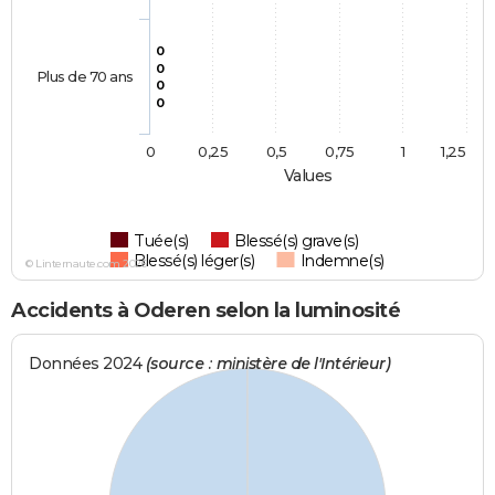
0
0
Plus de 70 ans
0
0
0
0,25
0,5
0,75
1
1,25
Values
Tuée(s)
Blessé(s) grave(s)
Blessé(s) léger(s)
Indemne(s)
© Linternaute.com 2026
Accidents à Oderen selon la luminosité
Données 2024
(source : ministère de l'Intérieur)