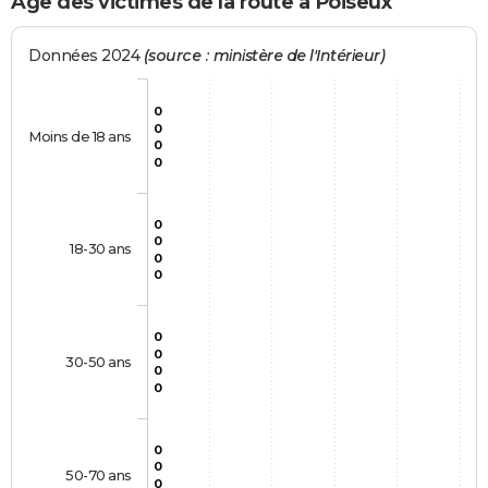
Age des victimes de la route à Poiseux
Données 2024
(source : ministère de l'Intérieur)
0
0
Moins de 18 ans
0
0
0
0
18-30 ans
0
0
0
0
30-50 ans
0
0
0
0
50-70 ans
0